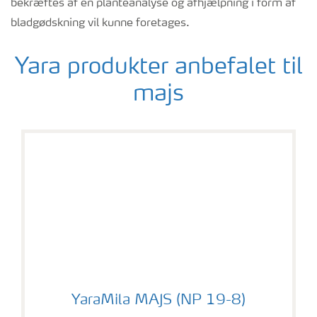
bekræftes af en planteanalyse og afhjælpning i form af
bladgødskning vil kunne foretages.
Yara produkter anbefalet til
majs
YaraMila MAJS (NP 19-8)
YaraMila MAJS (NP 19-8)