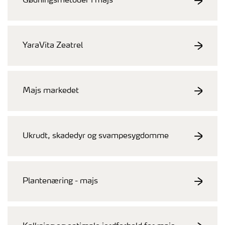
Gødningsmetoder i majs
YaraVita Zeatrel
Majs markedet
Ukrudt, skadedyr og svampesygdomme
Plantenæring - majs