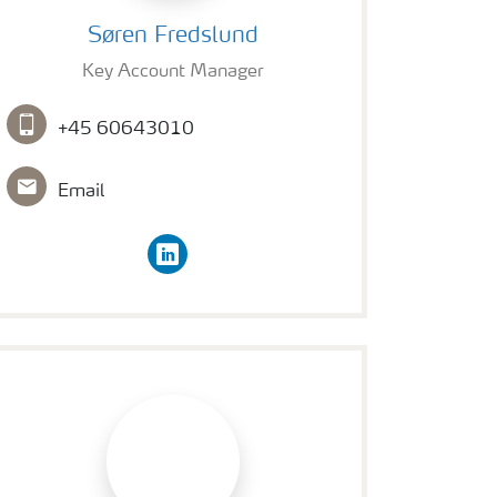
Søren Fredslund
Søren Fredslund
Key Account Manager
+45 60643010
Email
linkedin