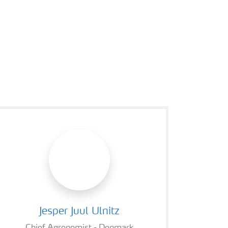
Jesper Juul Ulnitz
Jesper Juul Ulnitz
Chief Agronomist - Denmark