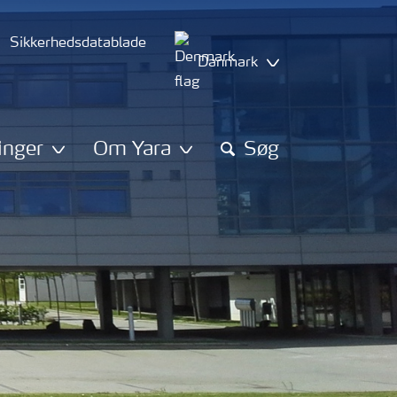
Sikkerhedsdatablade
Danmark
inger
Om Yara
Søg