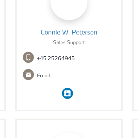
Connie W. Petersen
Connie W. Petersen
Sales Support
+45 25264945
Email
linkedin