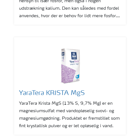
hensyn til især fosfor, men også i nogen
udstrækning kalium. Den kan således med fordel
anvendes, hvor der er behov for lidt mere fosfor
og være den eneste fosforkilde for afgrøden.
YaraTera KRISTA MgS
YaraTera Krista MgS (13% S, 9,7% Mg) er en
magnesiumsulfat med vandopløselig svovl- og
magnesiumgødning. Produktet er fremstillet som
fint krystallisk pulver og er let opløselig i vand.