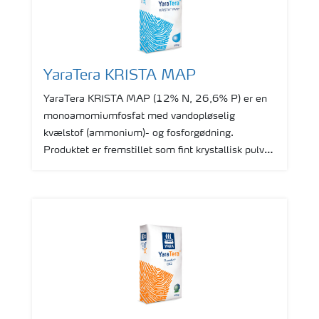
YaraTera KRISTA MAP
YaraTera KRISTA MAP (12% N, 26,6% P) er en
monoamomiumfosfat med vandopløselig
kvælstof (ammonium)- og fosforgødning.
Produktet er fremstillet som fint krystallisk pulver
og er let opløselig i vand.