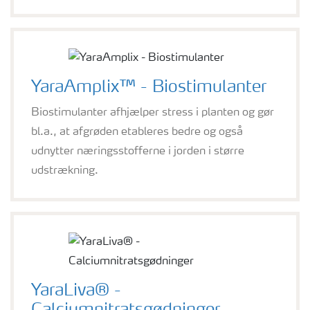
YaraAmplix™ - Biostimulanter
Biostimulanter afhjælper stress i planten og gør
bl.a., at afgrøden etableres bedre og også
udnytter næringsstofferne i jorden i større
udstrækning.
YaraLiva® -