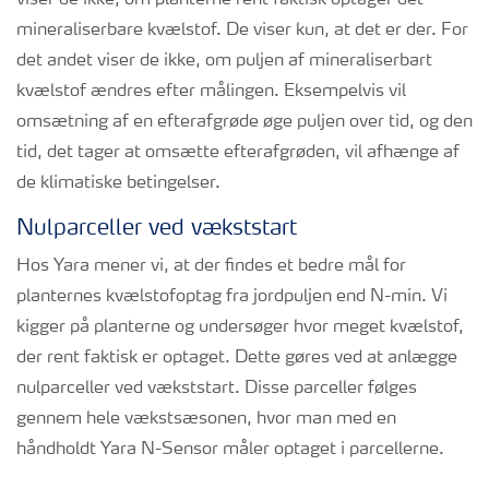
viser de ikke, om planterne rent faktisk optager det
mineraliserbare kvælstof. De viser kun, at det er der. For
det andet viser de ikke, om puljen af mineraliserbart
kvælstof ændres efter målingen. Eksempelvis vil
omsætning af en efterafgrøde øge puljen over tid, og den
tid, det tager at omsætte efterafgrøden, vil afhænge af
de klimatiske betingelser.
Nulparceller ved vækststart
Hos Yara mener vi, at der findes et bedre mål for
planternes kvælstofoptag fra jordpuljen end N-min. Vi
kigger på planterne og undersøger hvor meget kvælstof,
der rent faktisk er optaget. Dette gøres ved at anlægge
nulparceller ved vækststart. Disse parceller følges
gennem hele vækstsæsonen, hvor man med en
håndholdt Yara N-Sensor måler optaget i parcellerne.