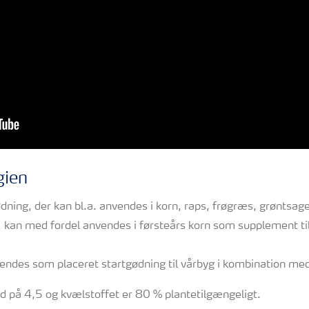
gien
ning, der kan bl.a. anvendes i korn, raps, frøgræs, grøntsage
kan med fordel anvendes i førsteårs korn som supplement til 
ndes som placeret startgødning til vårbyg i kombination me
d på 4,5 og kvælstoffet er 80 % plantetilgængeligt.