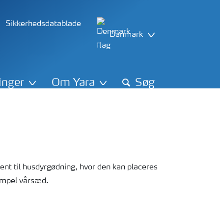
Sikkerhedsdatablade
Danmark
inger
Om Yara
Søg
nt til husdyrgødning, hvor den kan placeres
sempel vårsæd.