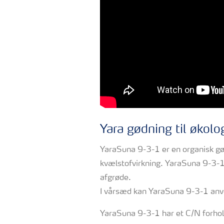
Yara gødning til økolo
YaraSuna 9-3-1 er en organisk gød
kvælstofvirkning. YaraSuna 9-3-1 
afgrøde.
I vårsæd kan YaraSuna 9-3-1 anve
YaraSuna 9-3-1 har et C/N forhol