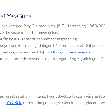
 af YaraSuna
lske kategori 2 og 3 biprodukter, jf. EU-forordning 1069/2
lder visse regler for anvendelse.
før høst eller starttidspunkt for afgræsning.
dyrproduktion skal gødningen håndteres som et OGJ produkt 
ermed registreres som OGJ i
landbrugsindberetning.dk
krav vedrørende anvendelse af Kategori 2 og 3 gødninger, så 
ras forsøgsstation i Finland, hvor udbytteeffekten i vårafgrød
a
og
YaraBela
mineralske gødninger. Gødningen er placeret v