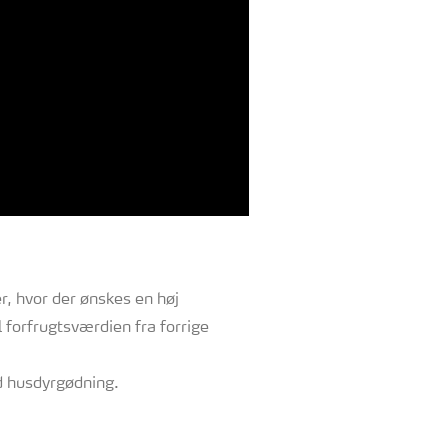
r, hvor der ønskes en høj
forfrugtsværdien fra forrige
d husdyrgødning.