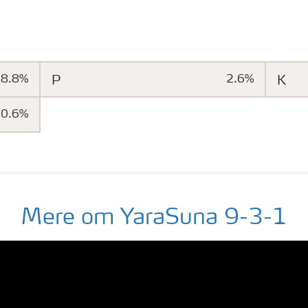
8.8%
P
2.6%
K
0.6%
Mere om YaraSuna 9-3-1