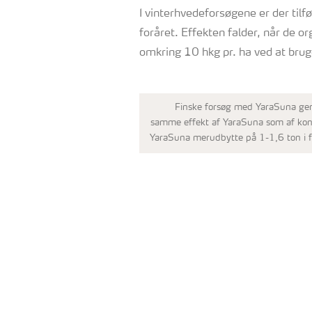
I vinterhvedeforsøgene er der til
foråret. Effekten falder, når de o
omkring 10 hkg pr. ha ved at brug
Finske forsøg med YaraSuna ge
samme effekt af YaraSuna som af konve
YaraSuna merudbytte på 1-1,6 ton i f