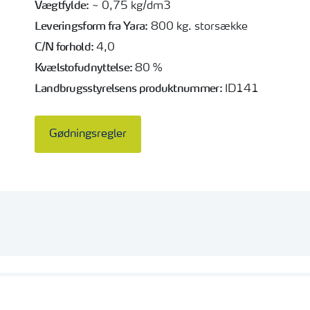
Vægtfylde:
~ 0,75 kg/dm3
Leveringsform fra Yara:
800 kg. storsække
C/N forhold:
4,0
Kvælstofudnyttelse:
80 %
Landbrugsstyrelsens produktnummer:
ID141
Gødningsregler