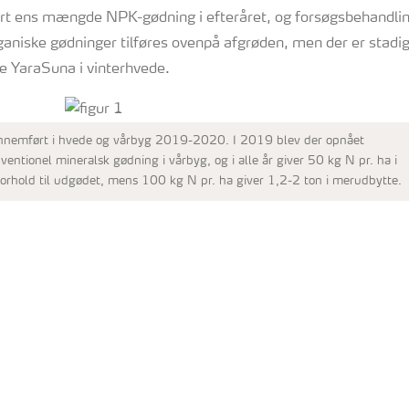
ført ens mængde NPK-gødning i efteråret, og forsøgsbehandling
rganiske gødninger tilføres ovenpå afgrøden, men der er stadi
e YaraSuna i vinterhvede.
nnemført i hvede og vårbyg 2019-2020. I 2019 blev der opnået
ntionel mineralsk gødning i vårbyg, og i alle år giver 50 kg N pr. ha i
orhold til udgødet, mens 100 kg N pr. ha giver 1,2-2 ton i merudbytte.