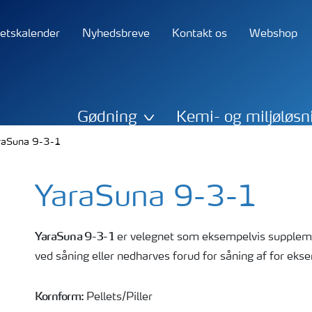
tetskalender
Nyhedsbreve
Kontakt os
Webshop
Gødning
Kemi- og miljøløsn
raSuna 9-3-1
YaraSuna 9-3-1
YaraSuna 9-3-1
er velegnet som eksempelvis suppleme
ved såning eller nedharves forud for såning af for ek
Kornform:
Pellets/Piller