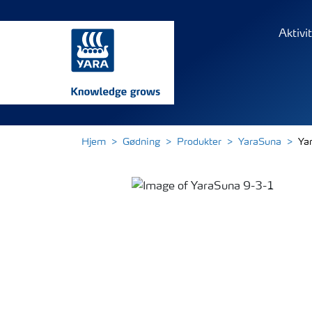
Aktivi
Hjem
Gødning
Produkter
YaraSuna
Ya