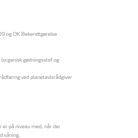
009 og DK Bekendtgørelse
(organisk gødningsstof og
rådføring ved planetavlsrådgiver
er er på niveau med, når der
ed såning.