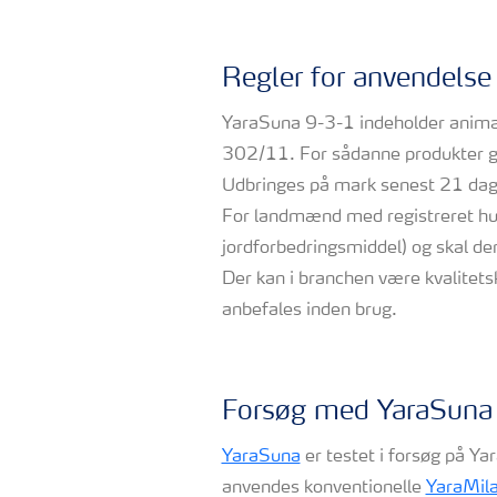
Regler for anvendelse
YaraSuna 9-3-1 indeholder anima
302/11. For sådanne produkter gæ
Udbringes på mark senest 21 dage 
For landmænd med registreret hus
jordforbedringsmiddel) og skal d
Der kan i branchen være kvalitets
anbefales inden brug.
Forsøg med YaraSuna
YaraSuna
er testet i forsøg på Ya
anvendes konventionelle
YaraMil