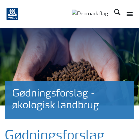
Søg
Toggle
Toggle country langu
Gødningsforslag -
økologisk landbrug
Gødningsforslag