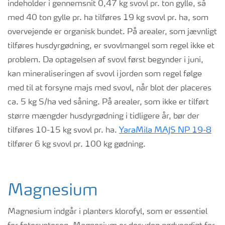
indeholder i gennemsnit 0,47 kg svovl pr. ton gylle
, så
m
ed 40 ton gylle pr. ha tilføres 19 kg svovl pr. ha, som
overvejende er organisk bundet. På arealer, som jævnligt
tilføres husdyrgødning, er svovlmangel som regel ikke et
problem. Da optagelsen af svovl først begynder i juni,
kan
mineraliseringen
af svovl i jorden som regel følge
med til at forsyne majs med
svovl
, når blot der p
laceres
ca. 5 kg S/ha ved såning.
På arealer, som ikke er tilført
større mængder husdyrgødning i tidligere år, bør der
tilføres 10-15 kg svovl pr. ha.
YaraMila
MAJS NP 19-8
tilfører
6 kg svovl pr. 100 kg gødning.
Magnesium
Magnesium indgår i planters klorofyl, som er essentiel