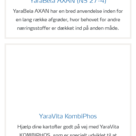
YaraBela AXAN (NS 27-4)
YaraBela AXAN har en bred anvendelse inden for
en lang række afgrøder, hvor behovet for andre
næringsstoffer er dækket ind på anden måde.
YaraVita KombiPhos
YaraVita KombiPhos
Hjælp dine kartofler godt på vej med YaraVita
KOMBIPHOS, som er specielt udviklet til at