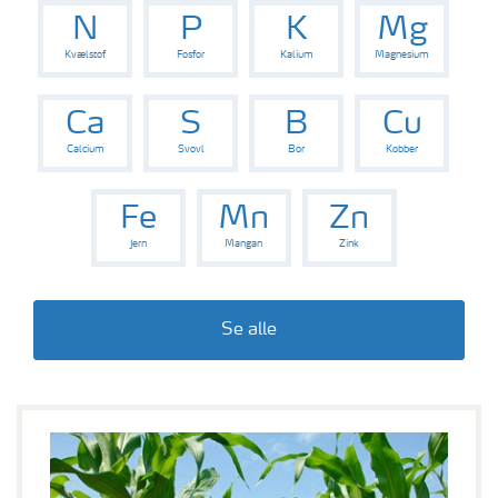
N
P
K
Mg
Kvælstof
Fosfor
Kalium
Magnesium
Ca
S
B
Cu
Calcium
Svovl
Bor
Kobber
Fe
Mn
Zn
Jern
Mangan
Zink
Se alle