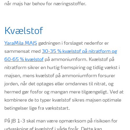
når majs har behov for næringsstoffer.
Kvælstof
YaraMila MAJS
gødningen i forslaget nedenfor er
sammensat med
30-35 % kvælstof på nitratform og
60-65 % kvælstof
på ammoniumform. Kvælstof på
nitratform sikrer en hurtig fremspiring og tidlig vækst i
majsen, mens kvælstof på ammoniumform forsurer
jorden, når det optages eller omdannes til nitrat, og
hermed gør fosfor og mangan mere tilgængeligt. Ved at
kombinere de to typer kvælstof sikres majsen optimale
betingelser lige fra vækststart.
På JB 1-3 skal man være opmærksom på risikoen for
udvaskning af kvælstof i våde forår. Dette kan