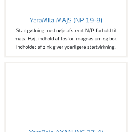
YaraMila MAJS (NP 19-8)
YaraMila MAJS (NP 19-8)
Startgødning med nøje afstemt N/P-forhold til
majs. Højt indhold af fosfor, magnesium og bor.
Indholdet af zink giver yderligere startvirkning.
YaraBela AXAN (NS 27-4)