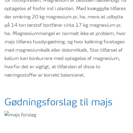
for fotosyntesen. Magnesium er
desuden
nødvendig
t
for
optagelse af fosfor ind i planten. Med kvæggylle tilføres
der omkring 20 kg magnesium pr. ha, mens et udbytte
på 14 ton tørstof bortfører cirka 17 kg magnesium pr.
ha. Magnesiummangel er normalt ikke et
problem, hvor
majs tilføres husdyrgødning, og hvor kalkning foretages
med magnesiumkalk eller dolomitkalk.
Stor tilførsel af
kalium kan konkurrere med optagelse af magnesium,
hvorfor det er vigtigt, at tilførslen af disse to
næringsstoffer er korrekt balanceret.
Gødningsforslag til
majs