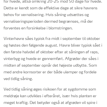
for hvede, altså omkring 20-25 mod 50 dage for hvede.
Dette er kendt som de effektive dage at sikre havrens
behov for vernalisering. Hvis såning udsættes og
vernaliseringsperioden dermed begrænses, må der
forventes en forsinkelse i blomstringen.
Vinterhavre såes typisk fra midt i september til oktober
og høstes den følgende august. Havre bliver typisk sået i
den første halvdel af oktober efter at såningen af raps,
vinterbyg og hvede er gennemført. Afgrøder der såes i
midten af september opnår det højeste udbytte. Som
med andre kornsorter er der både ulemper og fordele
ved tidlig såning.
Ved tidlig såning øges risikoen for at sygdomme som
meldrøje kan udvikles i efteråret, især hvis planten er
meget kraftig. Det betyder også at afgrøden vil spire i