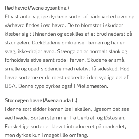
Rød havre (Avena byzantina.)
Et vist antal vigtige dyrkede sorter af både vinterhavre og
vårhavre findes i rød havre. De to blomster i skuddet
klæber sig til hinanden og adskilles af et brud nederst på
stængelen. Dækbladene omkranser kernen og har en
svag, ikke-drejet avne. Stængelen er normalt slank og
forholdsvis stive samt røde i farven. Skudene er små,
smalle og opad-siddende med relativt få sideskud. Rød
havre sorterne er de mest udbredte i den sydlige del af
USA. Denne type dyrkes også i Mellemøsten.
Stor nøgen havre (Avena nuda L.)
I denne sort sidder kernen løs i skallen, ligesom det ses
ved hvede. Sorten stammer fra Central- og Østasien.
Forskellige sorter er blevet introduceret på markedet,
men dyrkes kun i meget lille omfang.