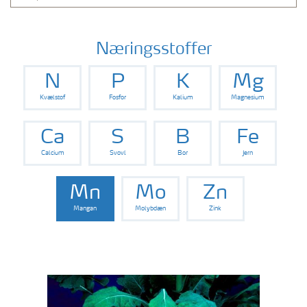
Næringsstoffer
N
P
K
Mg
Kvælstof
Fosfor
Kalium
Magnesium
Ca
S
B
Fe
Calcium
Svovl
Bor
Jern
Mn
Mo
Zn
Mangan
Molybdæn
Zink