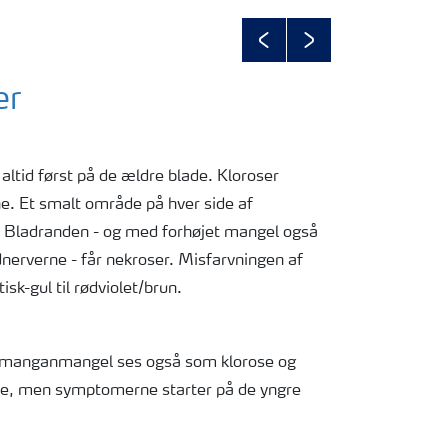
Previous
Next
er
ltid først på de ældre blade. Kloroser
e. Et smalt område på hver side af
t. Bladranden - og med forhøjet mangel også
rverne - får nekroser. Misfarvningen af
isk-gul til rødviolet/brun.
manganmangel ses også som klorose og
e, men symptomerne starter på de yngre