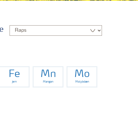
e
Fe
Mn
Mo
Jern
Mangan
Molybdæn