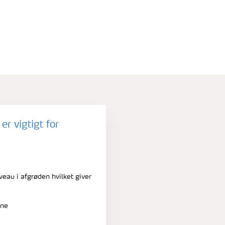
r vigtigt for
eau i afgrøden hvilket giver
vne