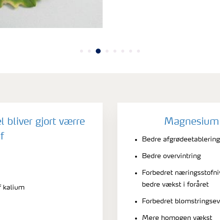
liver gjort værre
Magnesium e
f
Bedre afgrødeetablering
Bedre overvintring
Forbedret næringsstofniv
bedre vækst i foråret
f kalium
Forbedret blomstringse
Mere homogen vækst