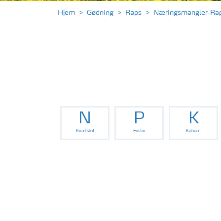
Hjem
Gødning
Raps
Næringsmangler-Ra
N
P
K
Kvælstof
Fosfor
Kalium