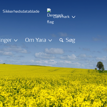
Sikkerhedsdatablade
Danmark
inger
Om Yara
Søg