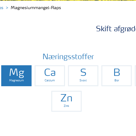
ps
Magnesiummangel-Raps
Skift afgrød
Næringsstoffer
Mg
Ca
S
B
Magnesium
Calcium
Svovl
Bor
Zn
Zink