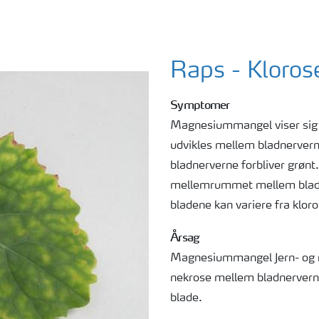
Raps - Kloros
Symptomer
Magnesiummangel viser sig a
udvikles mellem bladnervern
bladnerverne forbliver grøn
mellemrummet mellem bladne
bladene kan variere fra klorot
Årsag
Magnesiummangel Jern- og 
nekrose mellem bladnervern
blade.