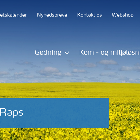
tetskalender
Nyhedsbreve
Kontakt os
Webshop
Gødning
Kemi- og miljøløsn
Raps