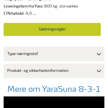
Leveringsform fra Yara:
800 kg. storsække
C/N forhold:
4,0
Kvælstofudnyttelse:
80 %
Landbrugsstyrelsens produktnummer:
ID140
Gødningsregler
Type næringsstof
Produkt- og sikkerhedsinformation
Mere om YaraSuna 8-3-1