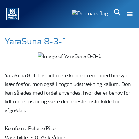
Søg
Toggle
Toggle country langu
YaraSuna 8-3-1
YaraSuna 8-3-1
er lidt mere koncentreret med hensyn til
især fosfor, men også i nogen udstrækning kalium. Den
kan således med fordel anvendes, hvor der er behov for
lidt mere fosfor og være den eneste fosforkilde for
afgrøden.
Kornform:
Pellets/Piller
Vægtfylde:
~ 0,75 kg/dm3