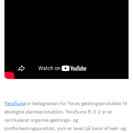
YaraSuna
er betegnelsen for Yaras gødningsprodukter til
økologisk planteproduktion.
YaraSuna 8-3-1
er et
recirkuleret organisk gødnings- og
jordforbedringsprodukt, som er lavet på basis af kød- og