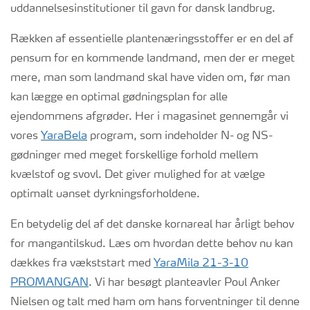
uddannelsesinstitutioner til gavn for dansk landbrug.
Rækken af essentielle plantenæringsstoffer er en del af
pensum for en kommende landmand, men der er meget
mere, man som landmand skal have viden om, før man
kan lægge en optimal gødningsplan for alle
ejendommens afgrøder. Her i magasinet gennemgår vi
vores
YaraBela
program, som indeholder N- og NS-
gødninger med meget forskellige forhold mellem
kvælstof og svovl. Det giver mulighed for at vælge
optimalt uanset dyrkningsforholdene.
En betydelig del af det danske kornareal har årligt behov
for mangantilskud. Læs om hvordan dette behov nu kan
dækkes fra vækststart med
YaraMila 21-3-10
PROMANGAN
. Vi har besøgt planteavler Poul Anker
Nielsen og talt med ham om hans forventninger til denne