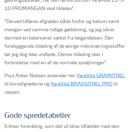
gødningsspreder, når den første portion YaraMila 21-3-
10 PROMANGAN skal tildeles”.
”Derved tilføres afgrøden både fosfor og kalium samt
mangan ved samme tidlige gødskning, og jeg sikrer
dermed en balanceret vækst fra begyndelsen. Den
forebyggende tildeling af de øvrige mikronæringsstoffer
tør jeg dog ikke undlade. Denne tildeling sker i
forbindelse med en af de normale sprøjtninger”.
Poul Anker Nielsen anvender her
YaraVita GRAMITREL
til kornafgrøderne og
YaraVita BRASSITREL PRO
til
rapsen.
Gode spredetabeller
Enhver forenkling, som det vil blive tilfældet med den