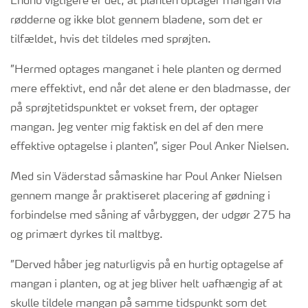
Endnu vigtigere er det, at planten optager mangan via
rødderne og ikke blot gennem bladene, som det er
tilfældet, hvis det tildeles med sprøjten.
”Hermed optages manganet i hele planten og dermed
mere effektivt, end når det alene er den bladmasse, der
på sprøjtetidspunktet er vokset frem, der optager
mangan. Jeg venter mig faktisk en del af den mere
effektive optagelse i planten”, siger Poul Anker Nielsen.
Med sin Väderstad såmaskine har Poul Anker Nielsen
gennem mange år praktiseret placering af gødning i
forbindelse med såning af vårbyggen, der udgør 275 ha
og primært dyrkes til maltbyg.
”Derved håber jeg naturligvis på en hurtig optagelse af
mangan i planten, og at jeg bliver helt uafhængig af at
skulle tildele mangan på samme tidspunkt som det