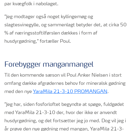
par kvægfolk i nabolaget.
”Jeg modtager også noget kyllingemøg og
slagtesvinegylle, og sammenlagt betyder det, at cirka 50
% af næringsstoftilførslen dækkes i form af
husdyrgødning," fortæller Poul.
Forebygger manganmangel
Til den kommende sæson vil Poul Anker Nielsen i stort
omfang dække afgrødernes behov for mineralsk gødning
med den nye
YaraMila 21-3-10 PROMANGAN
.
”Jeg har, siden fosforloftet begyndte at spøge, fuldgødet
med YaraMila 21-3-10 der, hvor der ikke er anvendt
husdyrgødning, og det fortsætter jeg jo med. Dog vil jeg i
år prøve den nye gødning med mangan, YaraMila 21-3-