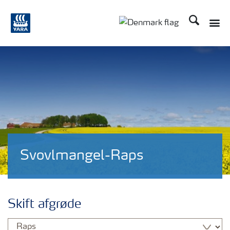
Søg
Toggle
Toggle country langu
Svovlmangel-Raps
Skift afgrøde