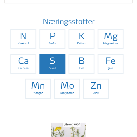
Næringsstoffer
N
P
K
Mg
Kvælstof
Fosfor
Kalium
Magnesium
Ca
S
B
Fe
Calcium
Svovl
Bor
Jern
Mn
Mo
Zn
Mangan
Molybdæn
Zink