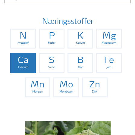
Næringsstoffer
N
P
K
Mg
Kvælstof
Fosfor
Kalium
Magnesium
Ca
S
B
Fe
Calcium
Svovl
Bor
Jern
Mn
Mo
Zn
Mangan
Molybdæn
Zink