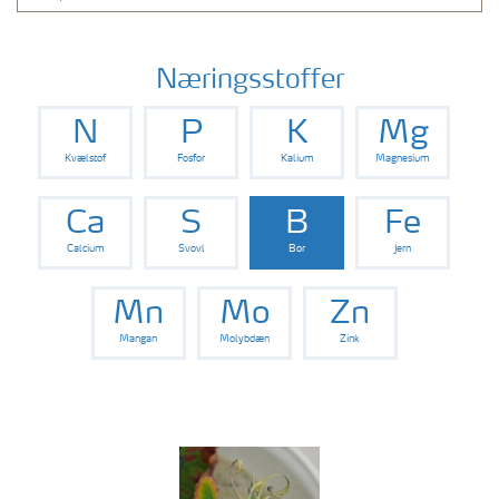
Næringsstoffer
N
P
K
Mg
Kvælstof
Fosfor
Kalium
Magnesium
Ca
S
B
Fe
Calcium
Svovl
Bor
Jern
Mn
Mo
Zn
Mangan
Molybdæn
Zink