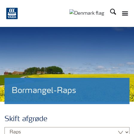
Søg
Bormangel-Raps
Skift afgrøde