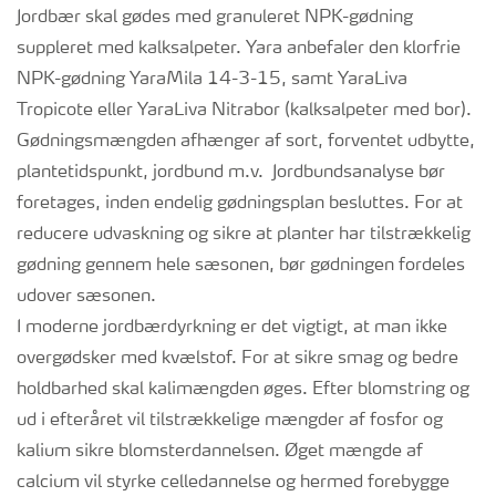
Jordbær skal gødes med granuleret NPK-gødning
suppleret med kalksalpeter. Yara anbefaler den klorfrie
NPK-gødning YaraMila 14-3-15, samt YaraLiva
Tropicote eller YaraLiva Nitrabor (kalksalpeter med bor).
Gødningsmængden afhænger af sort, forventet udbytte,
plantetidspunkt, jordbund m.v. Jordbundsanalyse bør
foretages, inden endelig gødningsplan besluttes. For at
reducere udvaskning og sikre at planter har tilstrækkelig
gødning gennem hele sæsonen, bør gødningen fordeles
udover sæsonen.
I moderne jordbærdyrkning er det vigtigt, at man ikke
overgødsker med kvælstof. For at sikre smag og bedre
holdbarhed skal kalimængden øges. Efter blomstring og
ud i efteråret vil tilstrækkelige mængder af fosfor og
kalium sikre blomsterdannelsen. Øget mængde af
calcium vil styrke celledannelse og hermed forebygge