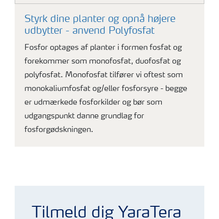
Styrk dine planter og opnå højere
udbytter - anvend Polyfosfat
Fosfor optages af planter i formen fosfat og
forekommer som monofosfat, duofosfat og
polyfosfat. Monofosfat tilfører vi oftest som
monokaliumfosfat og/eller fosforsyre - begge
er udmærkede fosforkilder og bør som
udgangspunkt danne grundlag for
fosforgødskningen.
Niels med agurker
Tilmeld dig YaraTera