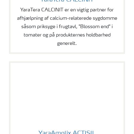
YaraTera CALCINIT
YaraTera CALCINIT er en vigtig partner for
afhjælpning af calcium-relaterede sygdomme
såsom priksyge i frugtavl, "Blossom end" i
tomater og på produkternes holdbarhed
generelt.
YaraAmplix ACTISIL
YaraAmplix ACTISIL