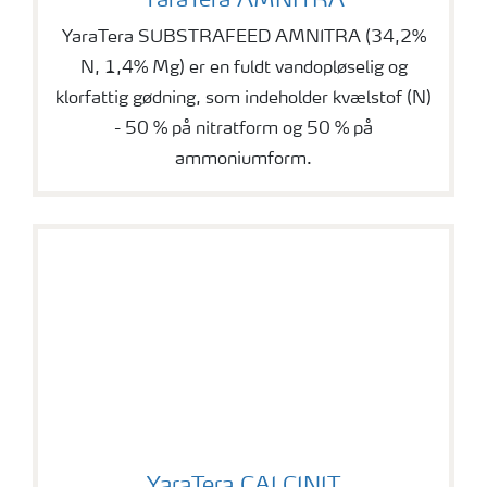
YaraTera AMNITRA
YaraTera SUBSTRAFEED AMNITRA (34,2%
N, 1,4% Mg) er en fuldt vandopløselig og
klorfattig gødning, som indeholder kvælstof (N)
- 50 % på nitratform og 50 % på
ammoniumform.
YaraTera CALCINIT