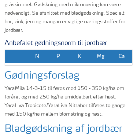
gråskimmel. Gødskning med mikronæring kan være
nødvendigt. Se afsnittet med bladgødskning. Specielt
bor, zink, jern og mangan er vigtige næringsstoffer for
jordbær.
Anbefalet gødningsnorm til jordbær
N
P
K
Mg
Ca
Kg/ha
50 -
15 -
100 -
10 -
30 -
Gødningsforslag
80
20
120
15
50
YaraMila 14-3-15 til føres med 150 - 350 kg/ha om
foråret og med 250 kg/ha umiddelbart efter høst.
YaraLiva Tropicote/YaraLiva Nitrabor tilføres to gange
med 150 kg/ha mellem blomstring og høst.
Bladgødskning af jordbær