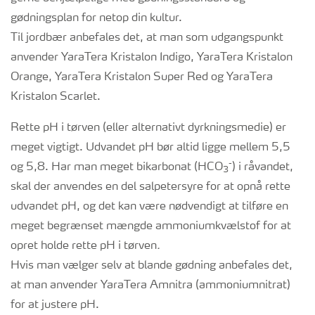
gødningsplan for netop din kultur.
Til jordbær anbefales det, at man som udgangspunkt
anvender YaraTera Kristalon Indigo, YaraTera Kristalon
Orange, YaraTera Kristalon Super Red og YaraTera
Kristalon Scarlet.
Rette pH i tørven (eller alternativt dyrkningsmedie) er
meget vigtigt. Udvandet pH bør altid ligge mellem 5,5
-
og 5,8. Har man meget bikarbonat (HCO
) i råvandet,
3
skal der anvendes en del salpetersyre for at opnå rette
udvandet pH, og det kan være nødvendigt at tilføre en
meget begrænset mængde ammoniumkvælstof for at
opret holde rette pH i tørven
.
Hvis man vælger selv at blande gødning anbefales det,
at man anvender YaraTera Amnitra (ammoniumnitrat)
for at justere pH.