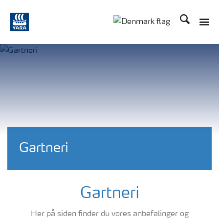
Søg
Toggle
Toggle country langu
Gartneri
Gartneri
Her på siden finder du vores anbefalinger og