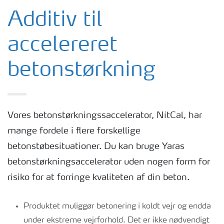
Additiv til accelereret betonstørkning
Additiv til
accelereret
Korrosionshæmmer til beton
betonstørkning
Betonadditivets "Carbon Footprint"
Forsyningssikkerhed
Vores betonstørkningssaccelerator, NitCal, har
mange fordele i flere forskellige
Frostbeskyttelse for beton
betonstøbesituationer. Du kan bruge Yaras
betonstørkningsaccelerator uden nogen form for
risiko for at forringe kvaliteten af din beton.
Produktet muliggør betonering i koldt vejr og endda
under ekstreme vejrforhold. Det er ikke nødvendigt