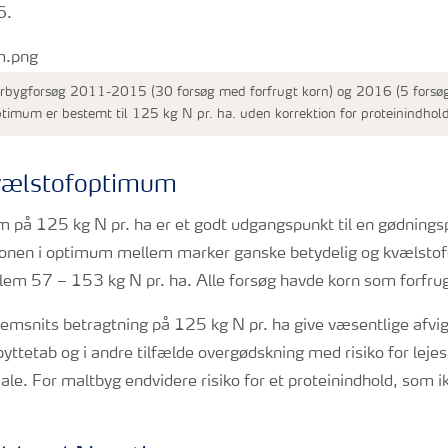
6.
årbygforsøg 2011-2015 (30 forsøg med forfrugt korn) og 2016 (5 forsøg
timum er bestemt til 125 kg N pr. ha. uden korrektion for proteinindhold
 kvælstofoptimum
 på 125 kg N pr. ha er et godt udgangspunkt til en gødningsp
ationen i optimum mellem marker ganske betydelig og kvælsto
llem 57 – 153 kg N pr. ha. Alle forsøg havde korn som forfrug
nemsnits betragtning på 125 kg N pr. ha give væsentlige afvi
udbyttetab og i andre tilfælde overgødskning med risiko for leje
le. For maltbyg endvidere risiko for et proteinindhold, som i