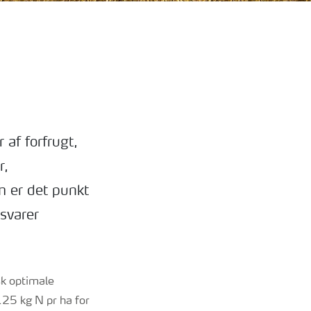
af forfrugt,
r,
 er det punkt
svarer
sk optimale
125 kg N pr ha for