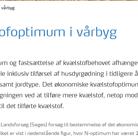
 vårbyg
ofoptimum i vårbyg
m og fastsættelse af kvælstofbehovet afhænger 
e inklusiv tilførsel af husdyrgødning i tidligere å
samt jordtype. Det økonomiske kvælstofoptimum
igningen ved at tilføre mere kvælstof, netop mod
l det tilførte kvælstof.
 i Landsforsøg (Seges) forsøg til bestemmelse af det økonomi
lket er vist i nedenstående figur, hvor N-optimum har været 