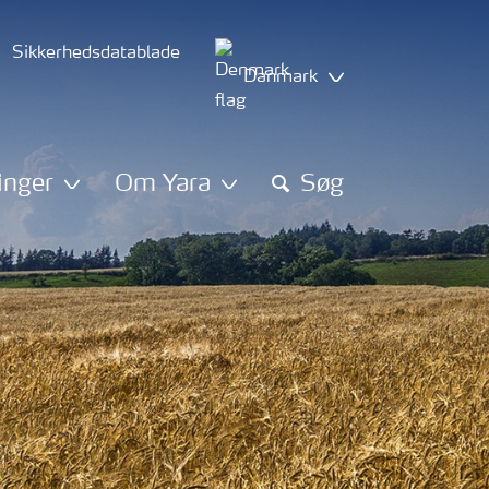
Sikkerhedsdatablade
Danmark
inger
Om Yara
Søg