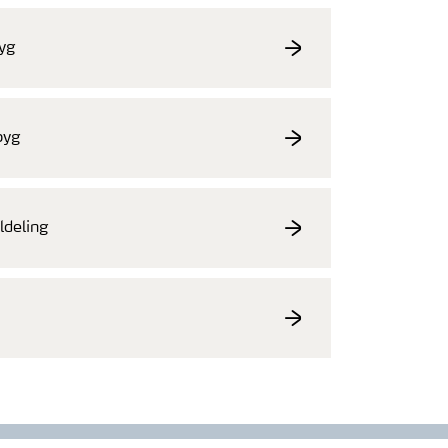
yg
byg
ldeling