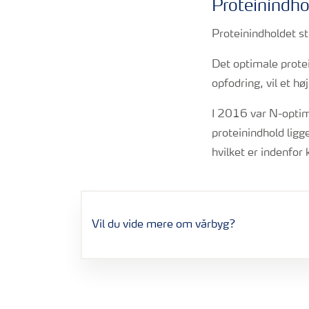
Proteinindh
Proteinindholdet s
Det optimale protei
opfodring, vil et h
I 2016 var N-optimu
proteinindhold lig
hvilket er indenfor