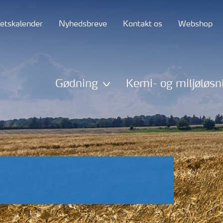
tetskalender
Nyhedsbreve
Kontakt os
Webshop
Gødning
Kemi- og miljøløsn