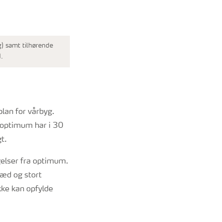
) samt tilhørende
.
lan for vårbyg.
foptimum har i 30
t.
gelser fra optimum.
sæd og stort
kke kan opfylde