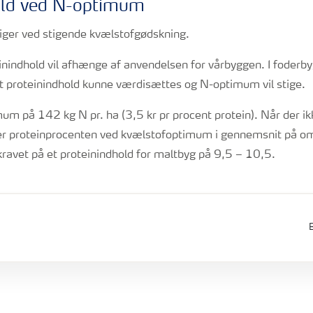
old ved N-optimum
tiger ved stigende kvælstofgødskning.
nindhold vil afhænge af anvendelsen for vårbyggen. I foderby
øjt proteinindhold kunne værdisættes og N-optimum vil stige.
m på 142 kg N pr. ha (3,5 kr pr procent protein). Når der ik
ger proteinprocenten ved kvælstofoptimum i gennemsnit på o
 kravet på et proteinindhold for maltbyg på 9,5 – 10,5.
B