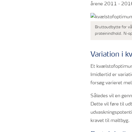
årene 2011 - 201
Bruttoudbytte for v
proteinindhold. N-op
Variation i
Et kvælstofoptimum
Imidlertid er vari
forsøg varieret me
Således vil en gen
Dette vil føre til 
udvaskningspotentia
kravet til maltbyg.