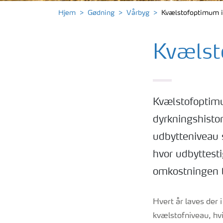
Hjem
Gødning
Vårbyg
Kvælstofoptimum i
Kvælst
Kvælstofoptimu
dyrkningshistori
udbytteniveau 
hvor udbyttest
omkostningen ti
Hvert år laves der
kvælstofniveau, hvi