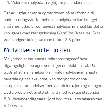
Videre er molybdæn vigtig for pollendannelse.
Det er vigtigt at være opmærksom på at i forhold til
andre næringsstoffer behøves molybdæn kun i meget
små mængder. Er der påvist molybdænmangel bør dette
korrigeres med bladgødskning (YaraVita Brassitrel Pro).
Ved bladgødskning bør man tilføre 2-5 g/ha.
Molybdæns rolle i jorden
Molybdæn er det eneste mikronæringsstof hvor
tilgængeligheden øges ved stigende reaktionstal. På
trods af at man sjælden kan måle molybdænmangel i
neutrale og basiske jorde, kan molybdæn danne
komplekse forbindelser med aluminium, jern og mangan.
Dette problemet er størst i jord med reaktionstal under
6,0. Molybdentilførsel til jord bør være i størrelsesorden
5-10 g/ha.