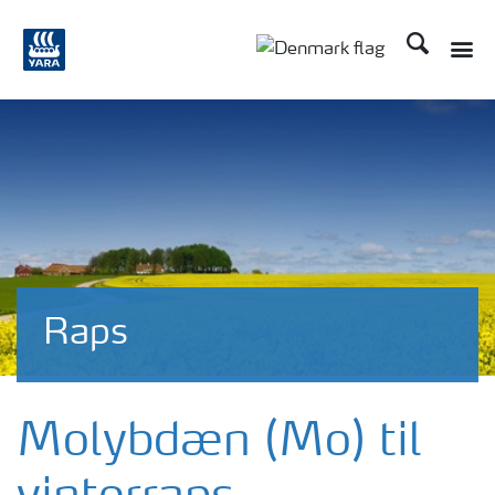
Søg
Toggle
Toggle country langu
Raps
Molybdæn (Mo) til