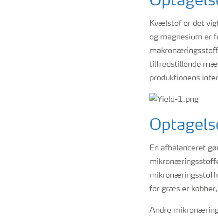
Optagels
Kvælstof er det vig
og magnesium er fo
makronæringsstoffer
tilfredstillende m
produktionens inten
Optagelse
En afbalanceret gø
mikronæringsstoffer
mikronæringsstoffe
for græs er kobber
Andre mikronærings