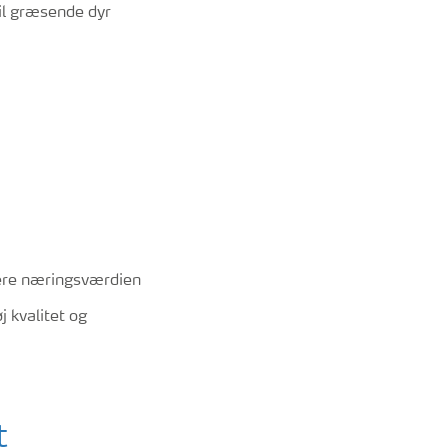
il græsende dyr
mere næringsværdien
 kvalitet og
t