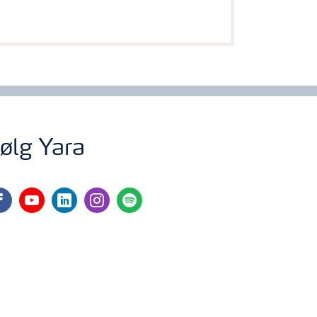
ølg Yara
cebook
youtube
linkedin
instagram
spotify