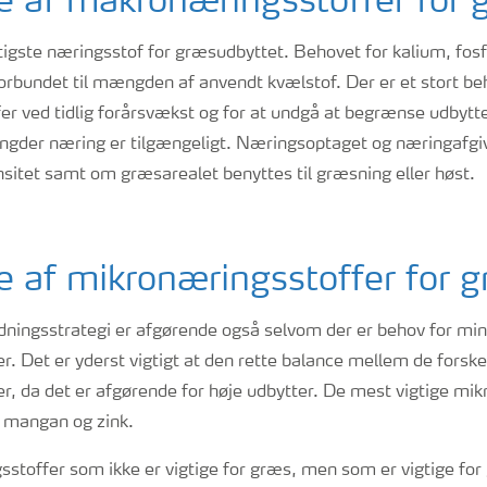
e af makronæringsstoffer for 
tigste næringsstof for græsudbyttet. Behovet for kalium, fosf
rbundet til mængden af anvendt kvælstof. Der er et stort be
 ved tidlig forårsvækst og for at undgå at begrænse udbyttet,
ængder næring er tilgængeligt. Næringsoptaget og næringafg
sitet samt om græsarealet benyttes til græsning eller høst.
 af mikronæringsstoffer for 
dningsstrategi er afgørende også selvom der er behov for m
. Det er yderst vigtigt at den rette balance mellem de forske
r, da det er afgørende for høje udbytter. De mest vigtige mi
, mangan og zink.
stoffer som ikke er vigtige for græs, men som er vigtige for