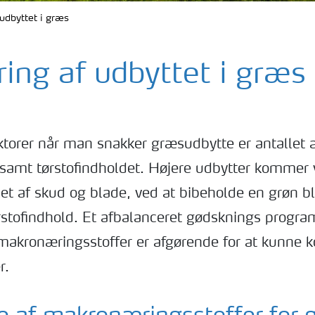
udbyttet i græs
ing af udbyttet i græs
ktorer når man snakker græsudbytte er antallet a
samt tørstofindholdet. Højere udbytter kommer 
let af skud og blade, ved at bibeholde en grøn 
ørstofindhold. Et afbalanceret gødsknings progr
makronæringsstoffer er afgørende for at kunne ko
r.