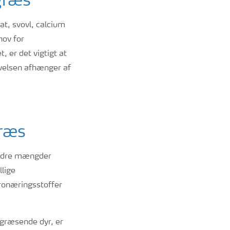
græs
at, svovl, calcium
hov for
 er det vigtigt at
ivelsen afhænger af
græs
indre mængder
llige
kronæringsstoffer
 græsende dyr, er