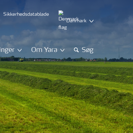
Sikkerhedsdatablade
Danmark
inger
Om Yara
Søg