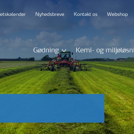
tetskalender
Nyhedsbreve
Kontakt os
Webshop
Gødning
Kemi- og miljøløsn