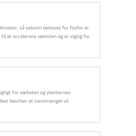
tiveter, så selvom behovet for fosfor er
til at accelerere væksten og er vigtig for
igtigt for væksten og planternes
lket bevirker at svovlmangel vil