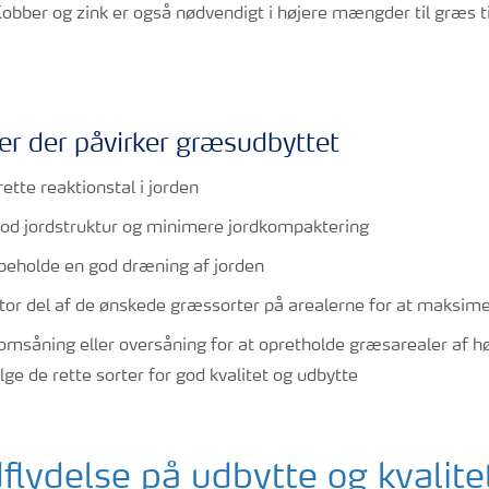
Kobber og zink er også nødvendigt i højere mængder til græs t
er der påvirker græsudbyttet
ette reaktionstal i jorden
od jordstruktur og minimere jordkompaktering
beholde en god dræning af jorden
tor del af de ønskede græssorter på arealerne for at maksi
såning eller oversåning for at opretholde græsarealer af høj
ge de rette sorter for god kvalitet og udbytte
flydelse på udbytte og kvalite