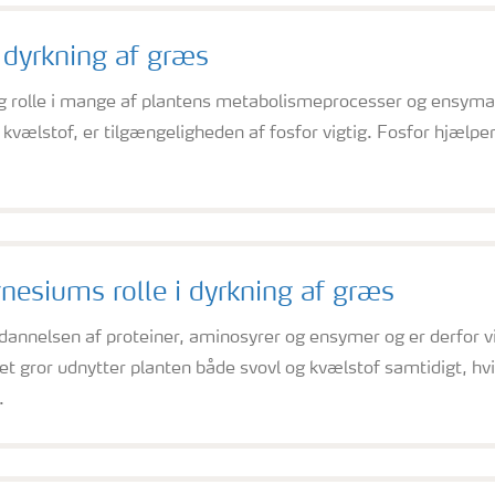
i dyrkning af græs
tig rolle i mange af plantens metabolismeprocesser og ensymak
vælstof, er tilgængeligheden af fosfor vigtig. Fosfor hjælper 
esiums rolle i dyrkning af græs
 dannelsen af proteiner, aminosyrer og ensymer og er derfor v
t gror udnytter planten både svovl og kvælstof samtidigt, hvi
.