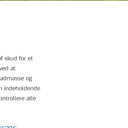
f skud for et
ved at
bladmasse og
am indeholdende
ntrollere alle