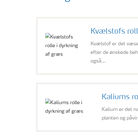
Kvælstofs rol
Kvælstof er det væsen
efter de ønskede beh
også...
Kaliums ro
Kalium er det n
planten og påvi