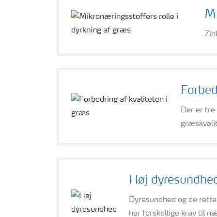
Mi
Zin
Forbed
Der er tre
græskvali
Høj dyresundhe
Dyresundhed og de rette
har forskellige krav til 