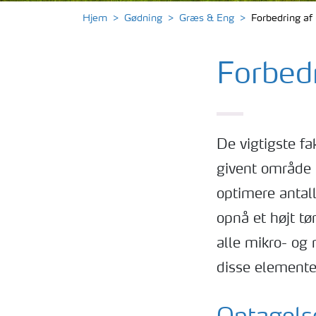
Hjem
Gødning
Græs & Eng
Forbedring af 
Forbedr
De vigtigste fa
givent område 
optimere antal
opnå et højt t
alle mikro- og 
disse elemente