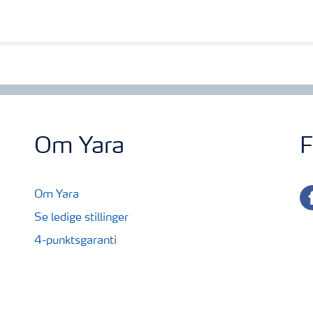
Om Yara
F
fa
Om Yara
Se ledige stillinger
4-punktsgaranti