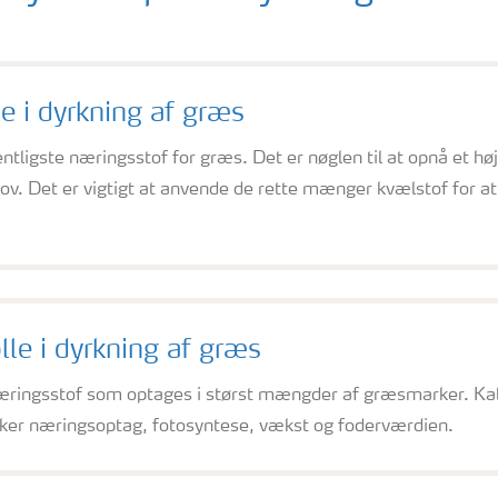
le i dyrkning af græs
tligste næringsstof for græs. Det er nøglen til at opnå et høj
ov. Det er vigtigt at anvende de rette mænger kvælstof for at
lle i dyrkning af græs
æringsstof som optages i størst mængder af græsmarker. Kaliu
rker næringsoptag, fotosyntese, vækst og foderværdien.