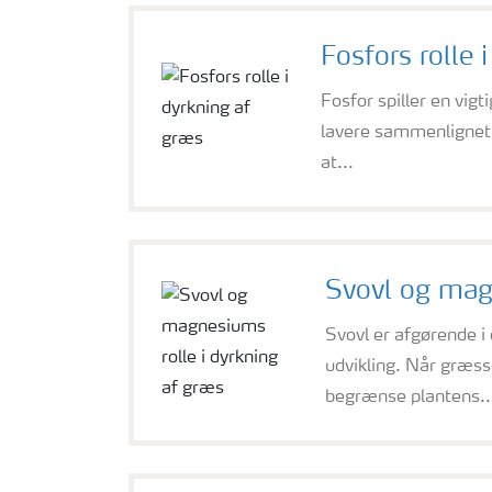
Fosfors rolle 
Fosfor spiller en vig
lavere sammenlignet k
at...
Svovl og magn
Svovl er afgørende i
udvikling. Når græsse
begrænse plantens..