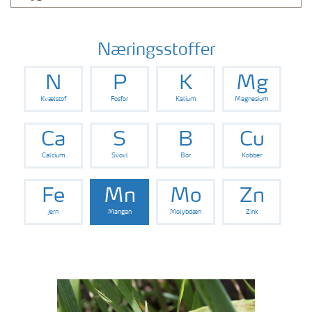
Næringsstoffer
N
P
K
Mg
Kvælstof
Fosfor
Kalium
Magnesium
Ca
S
B
Cu
Calcium
Svovl
Bor
Kobber
Fe
Mn
Mo
Zn
Jern
Mangan
Molybdæn
Zink