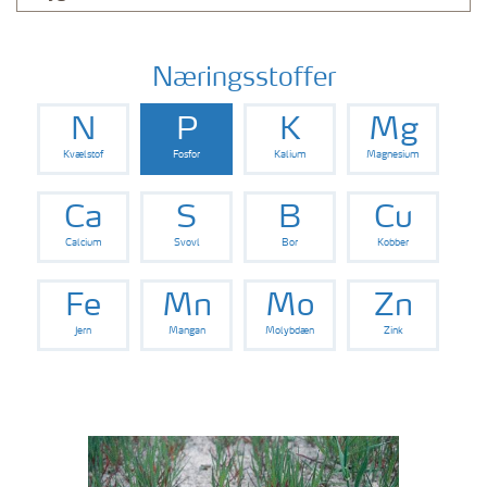
Næringsstoffer
N
P
K
Mg
Kvælstof
Fosfor
Kalium
Magnesium
Ca
S
B
Cu
Calcium
Svovl
Bor
Kobber
Fe
Mn
Mo
Zn
Jern
Mangan
Molybdæn
Zink