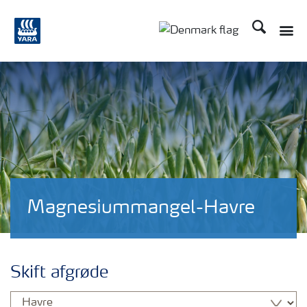
Søg
Toggle
Toggle country langu
Magnesiummangel-Havre
Skift afgrøde