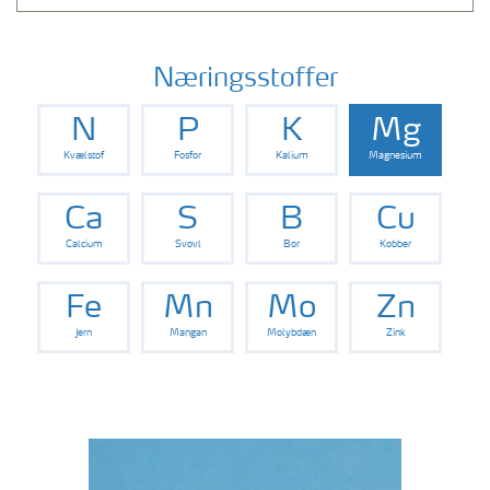
Næringsstoffer
N
P
K
Mg
Kvælstof
Fosfor
Kalium
Magnesium
Ca
S
B
Cu
Calcium
Svovl
Bor
Kobber
Fe
Mn
Mo
Zn
Jern
Mangan
Molybdæn
Zink