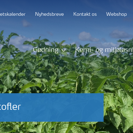
tetskalender
Nyhedsbreve
Kontakt os
Webshop
Gødning
Kemi- og miljøløsn
ofler