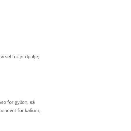
rsel fra jordpulje;
se for gyllen, så
 behovet for kalium,