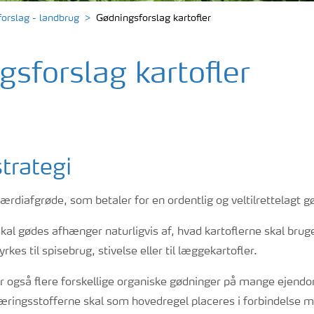
orslag - landbrug
Gødningsforslag kartofler
sforslag kartofler
strategi
ærdiafgrøde, som betaler for en ordentlig og veltilrettelagt g
kal gødes afhænger naturligvis af, hvad kartoflerne skal bruges
rkes til spisebrug, stivelse eller til læggekartofler.
 også flere forskellige organiske gødninger på mange ejend
Næringsstofferne skal som hovedregel placeres i forbindelse