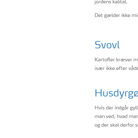
jordens kalital.
Det gælder ikke mi
Svovl
Kartofler kræver mi
især ikke efter våd
Husdyrgø
Hvis der indgår gyl
man ved, hvad man t
og der skal derfor