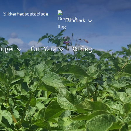
Sikkerhedsdatablade
Danmark
inger
Om Yara
Søg