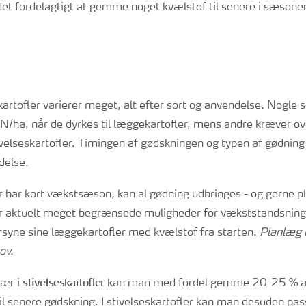
det fordelagtigt at gemme noget kvælstof til senere i sæsone
artofler varierer meget, alt efter sort og anvendelse. Nogle s
/ha, når de dyrkes til læggekartofler, mens andre kræver o
tivelseskartofler. Timingen af gødskningen og typen af gødnin
delse.
er har kort vækstsæson, kan al gødning udbringes - og gerne p
r aktuelt meget begrænsede muligheder for vækststandsning
orsyne sine læggekartofler med kvælstof fra starten.
Planlæg t
ov.
stivelseskartofler
sær i
kan man med fordel gemme 20-25 % af
 senere gødskning. I stivelseskartofler kan man desuden pa