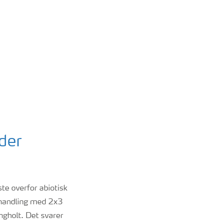
der
te overfor abiotisk
behandling med 2x3
ngholt. Det svarer