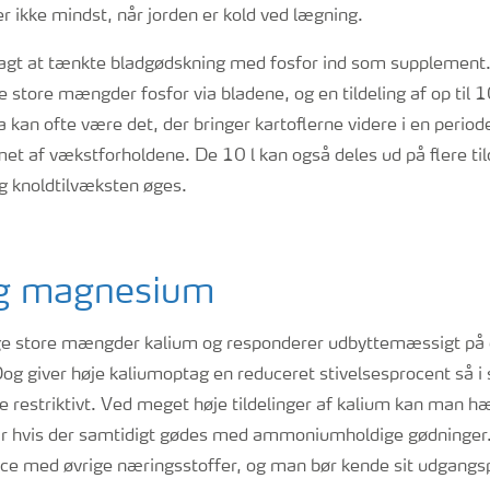
 ikke mindst, når jorden er kold ved lægning.
agt at tænkte bladgødskning med fosfor ind som supplement. 
e store mængder fosfor via bladene, og en tildeling af op til 1
a kan ofte være det, der bringer kartoflerne videre i en perio
et af vækstforholdene. De 10 l kan også deles ud på flere til
og knoldtilvæksten øges.
og magnesium
age store mængder kalium og responderer udbyttemæssigt på 
g giver høje kaliumoptag en reduceret stivelsesprocent så i s
re restriktivt. Ved meget høje tildelinger af kalium kan man
r hvis der samtidigt gødes med ammoniumholdige gødninger.
lance med øvrige næringsstoffer, og man bør kende sit udgangs