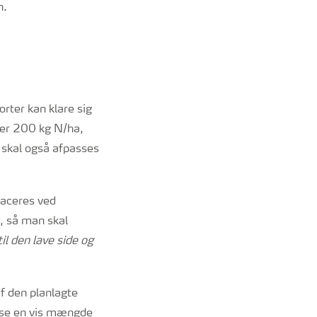
n.
orter kan klare sig
ver 200 kg N/ha,
g skal også afpasses
laceres ved
, så man skal
il den lave side og
 den planlagte
sse en vis mængde