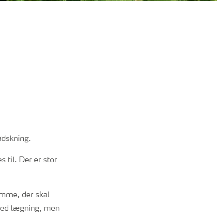
ødskning.
 til. Der er stor
omme, der skal
 med lægning, men