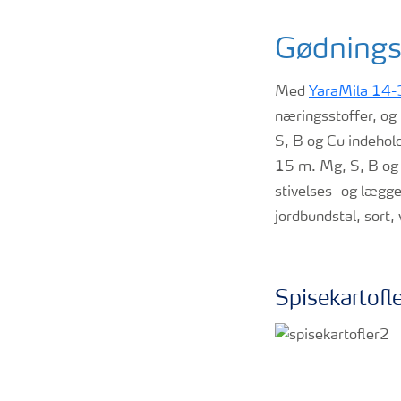
Gødnings
Med
YaraMila 14-
næringsstoffer, o
S, B og Cu indehold
15 m. Mg, S, B og C
stivelses- og lægge
jordbundstal, sort
Spisekartofl