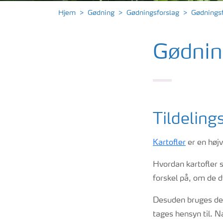
Hjem
Gødning
Gødningsforslag
Gødningsf
Gødning
Tildeling
Kartofler
er en højv
Hvordan kartofler s
forskel på, om de dy
Desuden bruges der
tages hensyn til. 