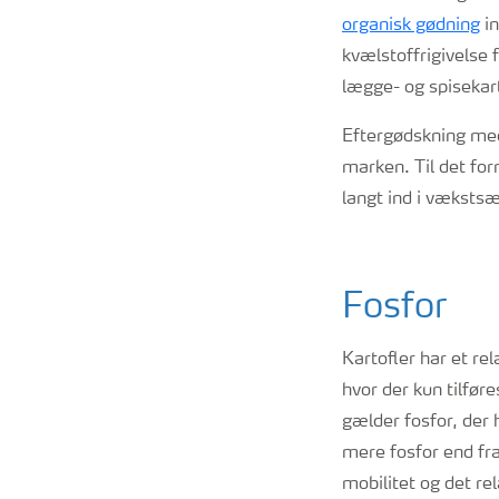
organisk gødning
in
kvælstoffrigivelse 
lægge- og spisekart
Eftergødskning med 
marken. Til det for
langt ind i vækst
Fosfor
Kartofler har et rel
hvor der kun tilføre
gælder fosfor, der h
mere fosfor end fraf
mobilitet og det rel