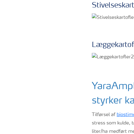
Stivelseskart
Læggekartof
YaraAmpl
styrker k
Tilførsel af
biostim
stress som kulde, t
liter/ha medført me