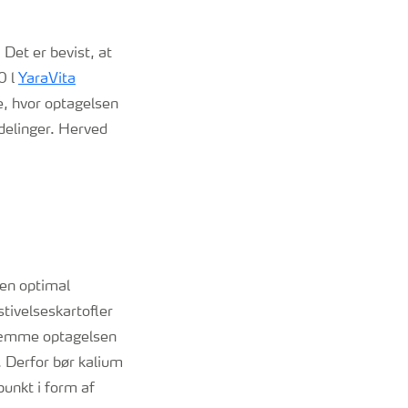
Det er bevist, at
0 l
YaraVita
de, hvor optagelsen
delinger. Herved
en optimal
tivelseskartofler
 hæmme optagelsen
 Derfor bør kalium
punkt i form af