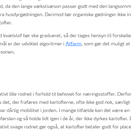
d, da den lange vækstsæson passer godt med den langsom
fra husdyrgødningen. Derimod bør organiske gødninger ikke in
ofler.
kvælstof bør ske gradueret, så der tages hensyn til forskelle
mål er der udviklet algoritmer i
Atfarm
, som gør det muligt a
sæsonen.
ativt lille rodnet i forhold til behovet for næringsstoffer. Derfor
s det, der fraføres med kartoflerne, ofte ikke god nok, særligt
ar dårlig mobilitet i jorden. I mange tilfælde kan det være en f
ørslen og så holde lidt igen i de år, der ikke dyrkes kartofler.
ativt svage rodnet gør også, at kartofler betaler godt for place