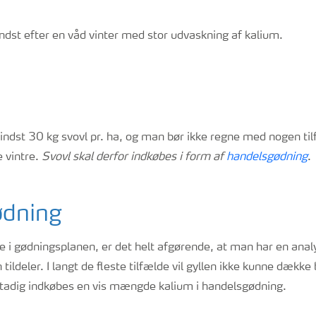
ndst efter en våd vinter med stor udvaskning af kalium.
ndst 30 kg svovl pr. ha, og man bør ikke regne med nogen tilfø
e vintre.
Svovl skal derfor indkøbes i form af
handelsgødning
.
dning
le i gødningsplanen, er det helt afgørende, at man har en analy
ildeler. I langt de fleste tilfælde vil gyllen ikke kunne dække
 stadig indkøbes en vis mængde kalium i handelsgødning.