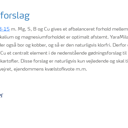
forslag
3-15
m. Mg, S, B og Cu gives et afbalanceret forhold melle
g kalium og magnesiumforholdet er optimalt afstemt. YaraMi
er også bor og kobber, og så er den naturligvis klorfri. Derfo
u et centralt element i de nedenstående gødningsforslag til 
kartofler. Disse forslag er naturligvis kun vejledende og skal t
, vejret, ejendommens kvælstofkvote m.m.
er