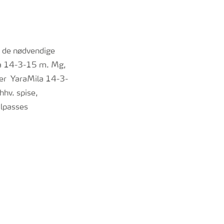
m de nødvendige
la 14-3-15 m. Mg,
r er YaraMila 14-3-
hhv. spise,
ilpasses