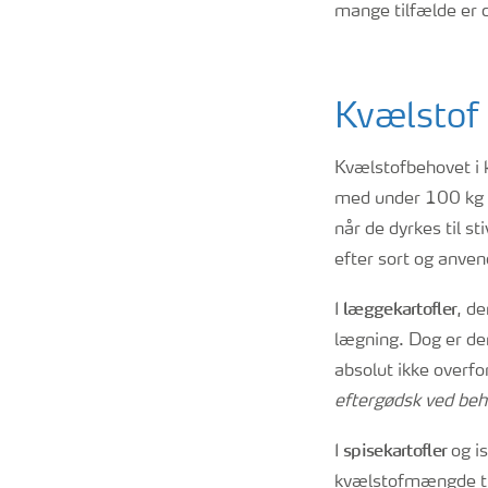
mange tilfælde er 
Kvælstof
Kvælstofbehovet i k
med under 100 kg N
når de dyrkes til s
efter sort og anven
læggekartofler
I
, d
lægning. Dog er de
absolut ikke overf
eftergødsk ved beh
spisekartofler
I
og i
kvælstofmængde til