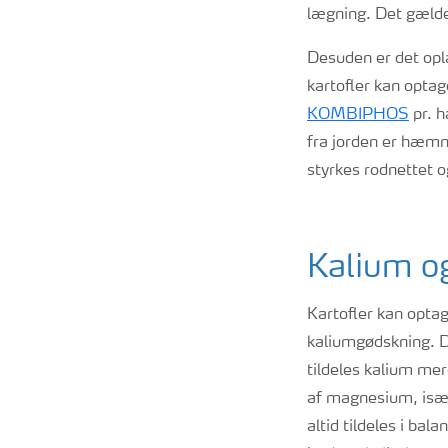
lægning. Det gælder
Desuden er det opl
kartofler kan optag
KOMBIPHOS
pr. h
fra jorden er hæmm
styrkes rodnettet 
Kalium 
Kartofler kan opt
kaliumgødskning. Do
tildeles kalium me
af magnesium, isæ
altid tildeles i ba