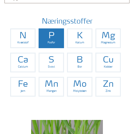
Næringsstoffer
N
P
K
Mg
Kvælstof
Fosfor
Kalium
Magnesium
Ca
S
B
Cu
Calcium
Svovl
Bor
Kobber
Fe
Mn
Mo
Zn
Jern
Mangan
Molybdæn
Zink