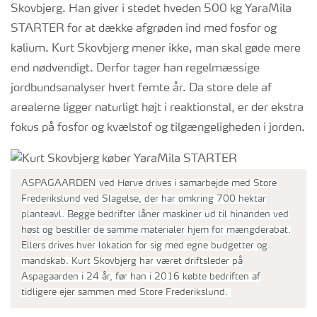
Skovbjerg. Han giver i stedet hveden 500 kg YaraMila
STARTER for at dække afgrøden ind med fosfor og
kalium. Kurt Skovbjerg mener ikke, man skal gøde mere
end nødvendigt. Derfor tager han regelmæssige
jordbundsanalyser hvert femte år. Da store dele af
arealerne ligger naturligt højt i reaktionstal, er der ekstra
fokus på fosfor og kvælstof og tilgængeligheden i jorden.
ASPAGAARDEN ved Hørve drives i samarbejde med Store
Frederikslund ved Slagelse, der har omkring 700 hektar
planteavl. Begge bedrifter låner maskiner ud til hinanden ved
høst og bestiller de samme materialer hjem for mængderabat.
Ellers drives hver lokation for sig med egne budgetter og
mandskab. Kurt Skovbjerg har været driftsleder på
Aspagaarden i 24 år, før han i 2016 købte bedriften af
tidligere ejer sammen med Store Frederikslund.