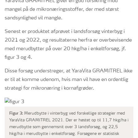
YaraVita GRAMITREL giver en god forsikring mod
mangel på de mikronæringsstoffer, der med størst
sandsynlighed vil mangle.
Senest er produktet afprøvet i landsforsøg vinterbyg i
2021 og 2022, og resultaterne herfra er overbevisende
med merudbytter på over 20 hkg/ha i enkeltforsøg, jf.
figur 3 og 4.
Disse forsøg understreger, at YaraVita GRAMITREL ikke
er til at komme udenom, hvis man vil have en ordentlig
strategi for mikronæring i kornafgrøder.
Figur 3:
Merudbytte i vinterbyg ved forskellige strategier med
YaraVita GRAMITREL 2021. Der er høstet op til 11,7 hkg/ha i
merudbytte som gennemsnit over 3 landsforsøg, og 22,5
hkg/ha i merudbytte i enkeltforsøg. Forsøgene er statistisk