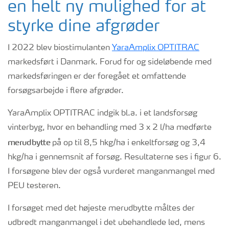
en helt ny mulighed for at
styrke dine afgrøder
I 2022 blev biostimulanten
YaraAmplix OPTITRAC
markedsført i Danmark. Forud for og sideløbende med
markedsføringen er der foregået et omfattende
forsøgsarbejde i flere afgrøder.
YaraAmplix OPTITRAC indgik bl.a. i et landsforsøg
vinterbyg, hvor en behandling med 3 x 2 l/ha medførte
merudbytte
på op til 8,5 hkg/ha i enkeltforsøg og 3,4
hkg/ha i gennemsnit af forsøg. Resultaterne ses i figur 6.
I forsøgene blev der også vurderet manganmangel med
PEU testeren.
I forsøget med det højeste merudbytte måltes der
udbredt manganmangel i det ubehandlede led, mens