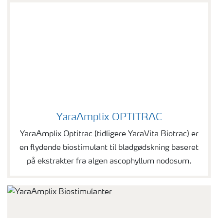
YaraAmplix OPTITRAC
YaraAmplix OPTITRAC
YaraAmplix Optitrac (tidligere YaraVita Biotrac) er
en flydende biostimulant til bladgødskning baseret
på ekstrakter fra algen ascophyllum nodosum.