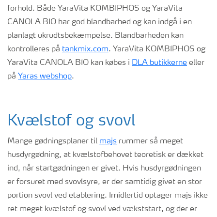
forhold. Både YaraVita KOMBIPHOS og YaraVita
CANOLA BIO har god blandbarhed og kan indgå i en
planlagt ukrudtsbekæmpelse. Blandbarheden kan
kontrolleres på
tankmix.com
. YaraVita KOMBIPHOS og
YaraVita CANOLA BIO kan købes i
DLA butikkerne
eller
på
Yaras webshop
.
Kvælstof og svovl
Mange gødningsplaner til
majs
rummer så meget
husdyrgødning, at kvælstofbehovet teoretisk er dækket
ind, når startgødningen er givet. Hvis husdyrgødningen
er forsuret med svovlsyre, er der samtidig givet en stor
portion svovl ved etablering. Imidlertid optager majs ikke
ret meget kvælstof og svovl ved vækststart, og der er