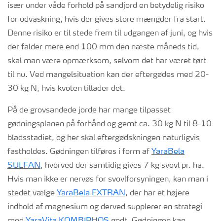
især under våde forhold på sandjord en betydelig risiko
for udvaskning, hvis der gives store mængder fra start.
Denne risiko er til stede frem til udgangen af juni, og hvis
der falder mere end 100 mm den næste måneds tid,
skal man være opmærksom, selvom det har været tørt
til nu. Ved mangelsituation kan der eftergødes med 20-
30 kg N, hvis kvoten tillader det.
På de grovsandede jorde har mange tilpasset
gødningsplanen på forhånd og gemt ca. 30 kg N til 8-10
bladsstadiet, og her skal eftergødskningen naturligvis
fastholdes. Gødningen tilføres i form af
YaraBela
SULFAN
, hvorved der samtidig gives 7 kg svovl pr. ha.
Hvis man ikke er nervøs for svovlforsyningen, kan man i
stedet vælge
YaraBela EXTRAN
, der har et højere
indhold af magnesium og derved supplerer en strategi