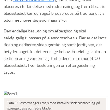
med
YaraVita KOMBIPHOS
godt. Gødningen kan
placeres i forbindelse med radrensning, og frem til ca. 8-
bladsstadiet kan den også bredspredes på traditionel vis
uden nævneværdig svidningsrisiko.
Den endelige beslutning om eftergødning skal
selvfølgelig tilpasses på ejendomsniveau. Det er det især
tiden og nedbøren siden gødskning samt jordtypen, der
betyder noget for det endelige behov. Foreløbig skal man
se tiden an og vurdere vejrforholdene frem mod 8-10
bladsstadiet, hvor beslutningen om eftergødskning
tages.
Foto 1:
Fosformangel i majs med karakteristisk rødfarvning på
stængelbasis og nedre blade.