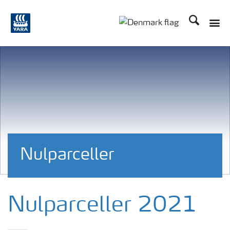
Søg
Toggle
Toggle country langu
Nulparceller
Nulparceller 2021