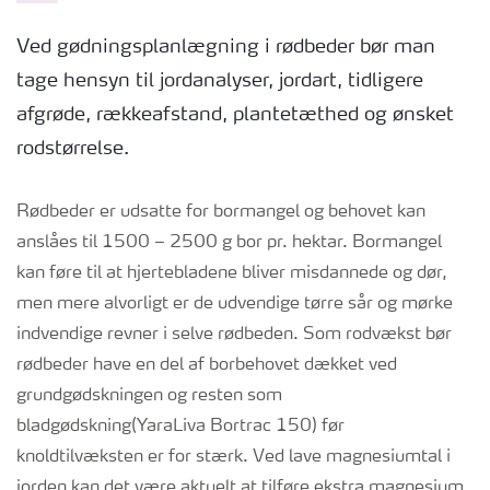
Ved gødningsplanlægning i rødbeder bør man
tage hensyn til jordanalyser, jordart, tidligere
afgrøde, rækkeafstand, plantetæthed og ønsket
rodstørrelse.
Rødbeder er udsatte for bormangel og behovet kan
anslåes til 1500 – 2500 g bor pr. hektar. Bormangel
kan føre til at hjertebladene bliver misdannede og dør,
men mere alvorligt er de udvendige tørre sår og mørke
indvendige revner i selve rødbeden. Som rodvækst bør
rødbeder have en del af borbehovet dækket ved
grundgødskningen og resten som
bladgødskning(YaraLiva Bortrac 150) før
knoldtilvæksten er for stærk. Ved lave magnesiumtal i
jorden kan det være aktuelt at tilføre ekstra magnesium.