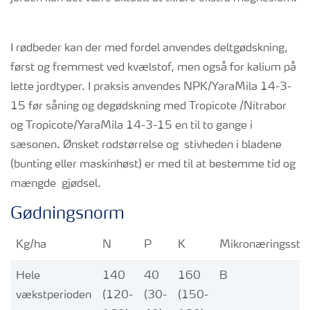
I rødbeder kan der med fordel anvendes deltgødskning,
først og fremmest ved kvælstof, men også for kalium på
lette jordtyper. I praksis anvendes NPK/YaraMila 14-3-
15 før såning og degødskning med Tropicote /Nitrabor
og Tropicote/YaraMila 14-3-15 en til to gange i
sæsonen. Ønsket rodstørrelse og stivheden i bladene
(bunting eller maskinhøst) er med til at bestemme tid og
mængde gjødsel.
Gødningsnorm
Kg/ha
N
P
K
Mikronæringsstof
Hele
140
40
160
B
vækstperioden
(120-
(30-
(150-