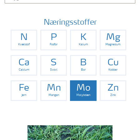
Næringsstoffer
N
P
K
Mg
Kvælstof
Fosfor
Kalium
Magnesium
Ca
S
B
Cu
Calcium
Svovl
Bor
Kobber
Fe
Mn
Mo
Zn
Jern
Mangan
Molybdæn
Zink