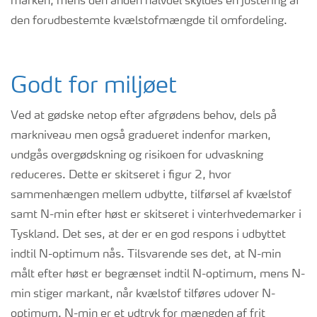
marken, mens den anden halvdel skyldes en justering af
den forudbestemte kvælstofmængde til omfordeling.
Godt for miljøet
Ved at gødske netop efter afgrødens behov, dels på
markniveau men også gradueret indenfor marken,
undgås overgødskning og risikoen for udvaskning
reduceres. Dette er skitseret i figur 2, hvor
sammenhængen mellem udbytte, tilførsel af kvælstof
samt N-min efter høst er skitseret i vinterhvedemarker i
Tyskland. Det ses, at der er en god respons i udbyttet
indtil N-optimum nås. Tilsvarende ses det, at N-min
målt efter høst er begrænset indtil N-optimum, mens N-
min stiger markant, når kvælstof tilføres udover N-
optimum. N-min er et udtryk for mængden af frit