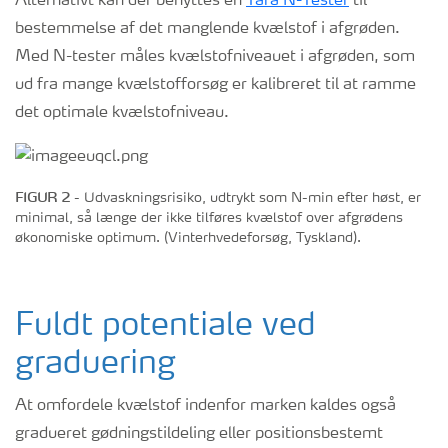
Alternativt kan der benyttes en
Yara N-Tester
til
bestemmelse af det manglende kvælstof i afgrøden.
Med N-tester måles kvælstofniveauet i afgrøden, som
ud fra mange kvælstofforsøg er kalibreret til at ramme
det optimale kvælstofniveau.
FIGUR 2
- Udvaskningsrisiko, udtrykt som N-min efter høst, er
minimal, så længe der ikke tilføres kvælstof over afgrødens
økonomiske optimum. (Vinterhvedeforsøg, Tyskland).
Fuldt potentiale ved
graduering
At omfordele kvælstof indenfor marken kaldes også
gradueret gødningstildeling eller positionsbestemt