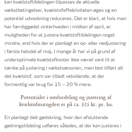
kan kvælstoftildelingen tilpasses de aktuelle
vækstbetingelser, kvælstofeffektiviteten øges og en
potentiel udvaskning reduceres. Det er klart, at hvis man
har færdiggødet vinterhveden i midten af april, er
muligheden for at justere kvælstoftildelingen noget
mindre, end hvis der er planlagt en op- eller nedjustering
i første halvdel af maj. I mange år har vi på grund af
underoptimale kvælstofkvoter ikke været vant til at
tænke på justering i vækstsæsonen, men blot tilført alt
det kvælstof, som var tilladt velvidende, at der
formentlig var brug for 15 – 20 % mere.
Potentialet i omfordeling og justering af
kvælstofmængden er på ca. 325 kr. pr. ha.
En planlagt delt gødskning, hvor den afsluttende
gødningstildeling udføres således, at der kan justeres i