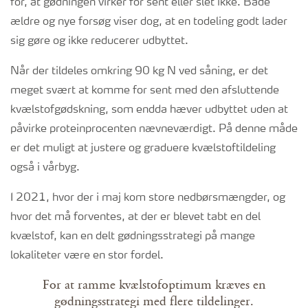
for, at gødningen virker for sent eller slet ikke. Både
ældre og nye forsøg viser dog, at en todeling godt lader
sig gøre og ikke reducerer udbyttet.
Når der tildeles omkring 90 kg N ved såning, er det
meget svært at komme for sent med den afsluttende
kvælstofgødskning, som endda hæver udbyttet uden at
påvirke proteinprocenten nævneværdigt. På denne måde
er det muligt at justere og graduere kvælstoftildeling
også i vårbyg.
I 2021, hvor der i maj kom store nedbørsmængder, og
hvor det må forventes, at der er blevet tabt en del
kvælstof, kan en delt gødningsstrategi på mange
lokaliteter være en stor fordel.
For at ramme kvælstofoptimum kræves en
gødningsstrategi med flere tildelinger.