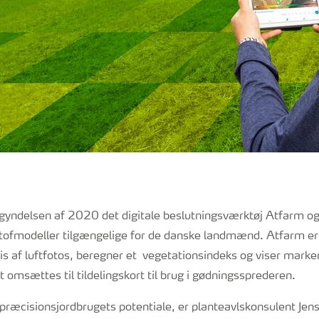
egyndelsen af 2020 det digitale beslutningsværktøj Atfarm o
tofmodeller tilgængelige for de danske landmænd. Atfarm er 
sis af luftfotos, beregner et vegetationsindeks og viser mark
omsættes til tildelingskort til brug i gødningssprederen.
r præcisionsjordbrugets potentiale, er planteavlskonsulent Je