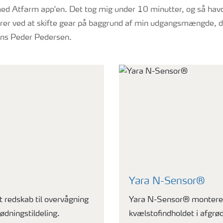
med Atfarm app'en. Det tog mig under 10 minutter, og så havde
erer ved at skifte gear på baggrund af min udgangsmængde, der
Jens Peder Pedersen.
Yara N-Sensor®
t redskab til overvågning
Yara N-Sensor® monteres 
ødningstildeling.
kvælstofindholdet i afgrød