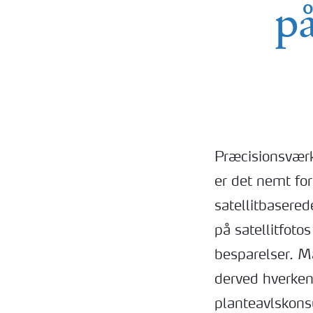
p
Præcisionsværkt
er det nemt fo
satellitbasere
på satellitfoto
besparelser. M
derved hverken 
planteavlskons