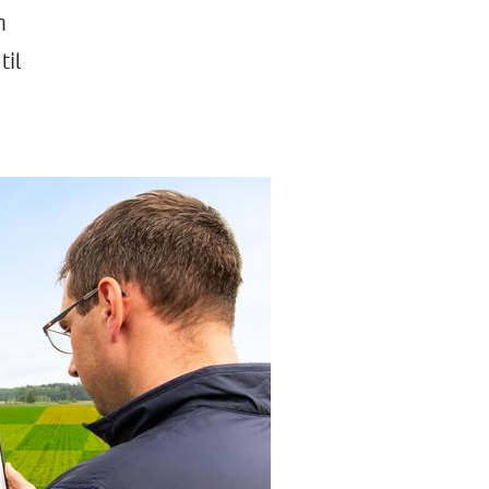
n
til