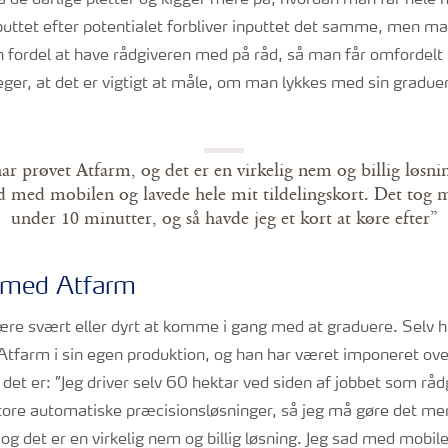
de dårlige pletter og kigger mere på, hvordan man får hele ma
puttet efter potentialet forbliver inputtet det samme, men ma
n fordel at have rådgiveren med på råd, så man får omfordelt r
ger, at det er vigtigt at måle, om man lykkes med sin graduer
har prøvet Atfarm, og det er en virkelig nem og billig løsnin
d med mobilen og lavede hele mit tildelingskort. Det tog 
under 10 minutter, og så havde jeg et kort at køre efter”
 med Atfarm
ære svært eller dyrt at komme i gang med at graduere. Selv h
tfarm i sin egen produktion, og han har været imponeret ove
, det er: ”Jeg driver selv 60 hektar ved siden af jobbet som råd
 store automatiske præcisionsløsninger, så jeg må gøre det me
og det er en virkelig nem og billig løsning. Jeg sad med mobil