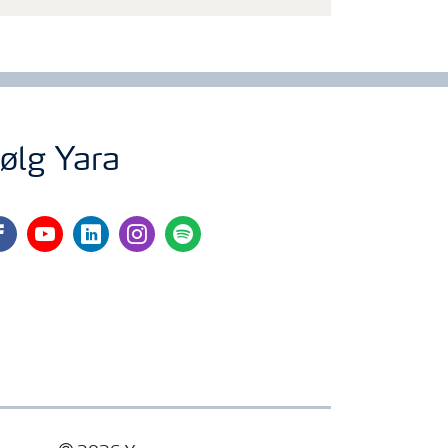
ølg Yara
cebook
youtube
linkedin
instagram
spotify