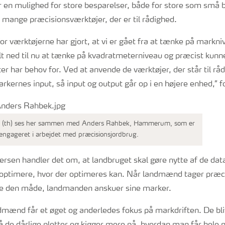
 en mulighed for store besparelser, både for store som små be
 mange præcisionsværktøjer, der er til rådighed.
or værktøjerne har gjort, at vi er gået fra at tænke på markniv
lt ned til nu at tænke på kvadratmeterniveau og præcist kunn
r har behov for. Ved at anvende de værktøjer, der står til råd
kernes input, så input og output går op i en højere enhed,” f
n (th) ses her sammen med Anders Rahbek, Hammerum, som er
engageret i arbejdet med præcisionsjordbrug.
rsen handler det om, at landbruget skal gøre nytte af de data
t optimere, hvor der optimeres kan. Når landmænd tager præc
re den måde, landmanden anskuer sine marker.
ndmænd får et øget og anderledes fokus på markdriften. De bli