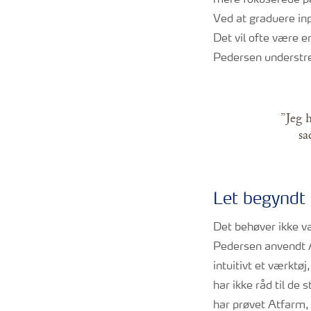
mere fokuserede på 
Ved at graduere in
Det vil ofte være e
Pedersen understre
”Jeg 
sa
Let begyndt
Det behøver ikke v
Pedersen anvendt A
intuitivt et værktøj
har ikke råd til de
har prøvet Atfarm, 