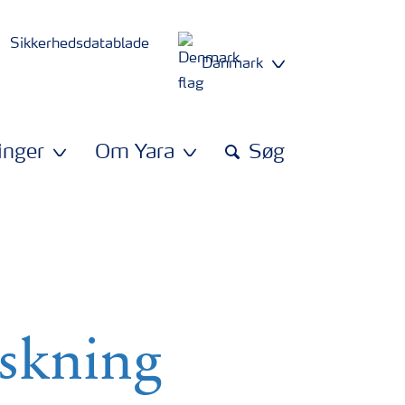
Sikkerhedsdatablade
Danmark
inger
Om Yara
Søg
dskning