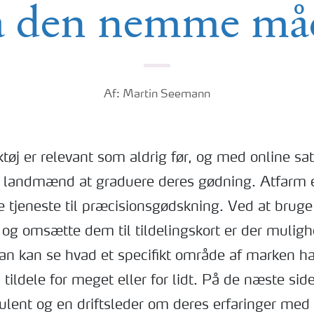
å den nemme må
Af: Martin Seemann
øj er relevant som aldrig før, og med online sat
r landmænd at graduere deres gødning. Atfarm 
de tjeneste til præcisionsgødskning. Ved at bru
s og omsætte dem til tildelingskort er der muligh
an kan se hvad et specifikt område af marken ha
tildele for meget eller for lidt. På de næste side
ulent og en driftsleder om deres erfaringer med