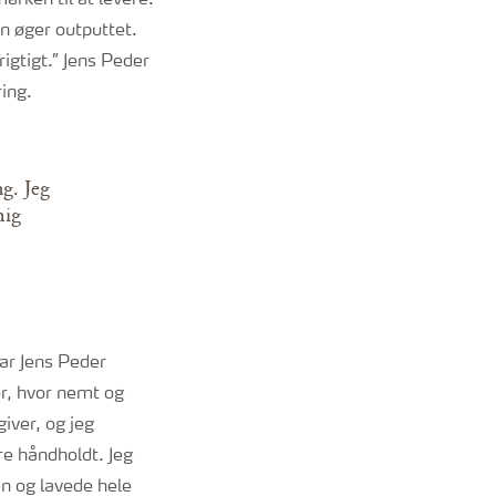
rken til at levere.
n øger outputtet.
igtigt.” Jens Peder
ing.
g. Jeg
mig
ar Jens Peder
r, hvor nemt og
giver, og jeg
re håndholdt. Jeg
en og lavede hele