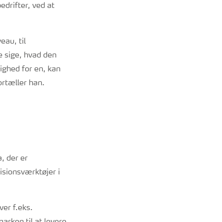
drifter, ved at
eau, til
e sige, hvad den
ighed for en, kan
ortæller han.
, der er
isionsværktøjer i
ver f.eks.