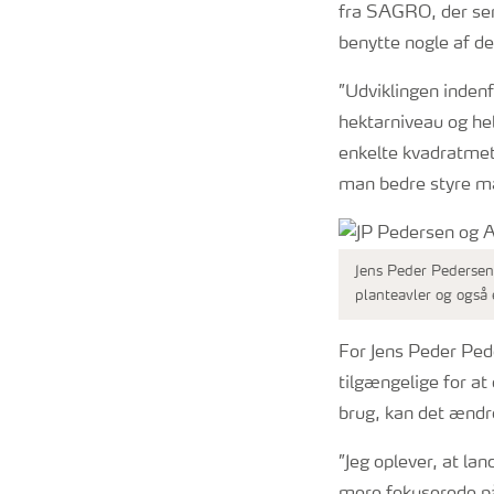
fra SAGRO, der ser
benytte nogle af de
”Udviklingen indenf
hektarniveau og he
enkelte kvadratmete
man bedre styre mar
Jens Peder Pederse
planteavler og også 
For Jens Peder Pede
tilgængelige for a
brug, kan det ænd
”Jeg oplever, at la