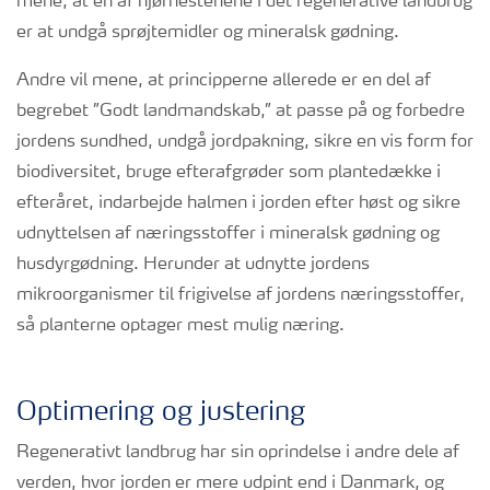
mene, at en af hjørnestenene i det regenerative landbrug
er at undgå sprøjtemidler og mineralsk gødning.
Andre vil mene, at principperne allerede er en del af
begrebet ”Godt landmandskab,” at passe på og forbedre
jordens sundhed, undgå jordpakning, sikre en vis form for
biodiversitet, bruge efterafgrøder som plantedække i
efteråret, indarbejde halmen i jorden efter høst og sikre
udnyttelsen af næringsstoffer i mineralsk gødning og
husdyrgødning. Herunder at udnytte jordens
mikroorganismer til frigivelse af jordens næringsstoffer,
så planterne optager mest mulig næring.
Optimering og justering
Regenerativt landbrug har sin oprindelse i andre dele af
verden, hvor jorden er mere udpint end i Danmark, og