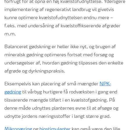
forfrugt for at opnå en høj kvælstofudnyttelse. Yderligere
implementering af regenerativt landbrug vil givetvis
kunne optimere kvælstofudnyttelsen endnu mere –
f.eks. med undersåning af kvælstoffikserende afgrøder
m.m.
Balanceret gødskning er heller ikke nyt, og brugen af
mineralsk gødning optimeres fortsat med forsøg og
undersøgelser af, hvordan gødning tilpasses den enkelte
afgrøde og dyrkningspraksis.
Eksempelvis kan placering af små mængder
NPK-
gødning
til vårbyg hurtigere få rodvæksten i gang end
tilsvarende mængde tilført i en kvælstofgødning. På
denne måde udnyttes planternes evne til at afsøge og
udnytte jordens næringsstoffer i langt større grad.
Mikronæring
og
biostimulanter
kan også være den lille