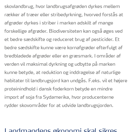
skovlandbrug, hvor landbrugsafgrøden dyrkes mellem
rækker af træer eller stribedyrkning, hvorved forstås at
afgrøder dyrkes i striber i marken adskilt af mange
forskellige afgrøder. Biodiversiteten kan også øges ved
et bedre sædskifte og reduceret brug af pesticider. Et
bedre sædskifte kunne være kornafgrøder efterfulgt af
bredbladede afgrøder eller en græsmark. I områder af
verden vil maksimal dyrkning og udbytte på marken
kunne betyde, at reduktion og inddragelse af naturlige
habitater til landbrugsjord kan undgås. F.eks. vil et højere
proteinindhold i dansk foderkorn betyde en mindre
import af soja fra Sydamerika, hvor producenterne
rydder skovområder for at udvide landbrugsjorden.
Landmandens økonomi skal sikres