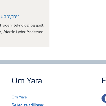
udbytter
 viden, teknologi og godt
, Martin Lyder Andersen
Om Yara
F
fa
Om Yara
Se ledige stillinger