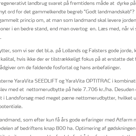
regenerativt landbrug svaret på fremtidens måde at dyrke på?
t nyt ord for det gammelkendte begreb ”Godt landmandskab”?
gammelt princip om, at man som landmand skal levere jorden 
ioner i en bedre stand, end man overtog en. Læs med, når v
.
ter, som vi ser det bl.a. på Lollands og Falsters gode jorde,
kalital, hvis ikke der er tilstrækkeligt fokus på at erstatte det f
ådgiver om de faldende fosfortal og hans anbefalinger.
terne YaraVita SEEDLIFT og YaraVita OPTITRAC i kombinatio
rslev med et nettomerudbytte på hele 7.706 kr./ha. Desuden 
 i Landsforsøg med meget pæne nettomerudbytter, hvilket u
potentiale.
 landmand, som efter kun få års gode erfaringer med Atfarm 
edelen af bedriftens knap 800 ha. Optimering af gødskningen