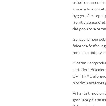
aktuelle emner. Er 
snarere tale om e
bygger på et eget 
fremtidige generat
det populære tema
Gentagne høje udbyt
faldende fosfor- og 
med en planteavlsr
Biostimulantproduk
kartofler i Brønde
OPTITRAC afprøvet
biostimulanternes 
Vi har talt med en
graduere på størst