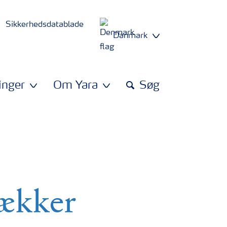
Sikkerhedsdatablade
Danmark
inger
Om Yara
Søg
ækker