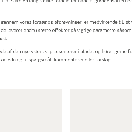
til at sikre en lang række fordele for både afgrødeensartethe
 gennem vores forsøg og afprøvninger, er medvirkende til, at 
 de leverer endnu større effekter på vigtige parametre såsom 
hed.
æde af den nye viden, vi præsenterer i bladet og hører gerne fr
r anledning til spørgsmål, kommentarer eller forslag.