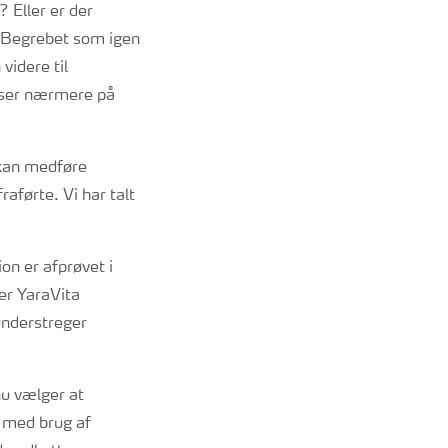
 Eller er der
 Begrebet som igen
videre til
i ser nærmere på
 kan medføre
raførte. Vi har talt
n er afprøvet i
er YaraVita
nderstreger
nu vælger at
 med brug af