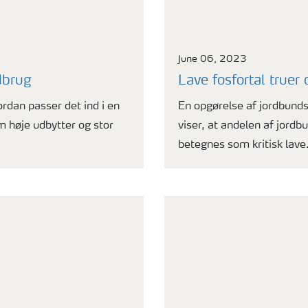
June 06, 2023
dbrug
Lave fosfortal truer
ordan passer det ind i en
En opgørelse af jordbund
 høje udbytter og stor
viser, at andelen af jord
betegnes som kritisk lave