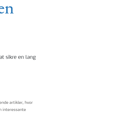
den
t sikre en lang
nde artikler, hvor
m interessante