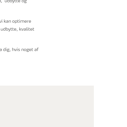
d, udbytte og
vi kan optimere
udbytte, kvalitet
a dig, hvis noget af