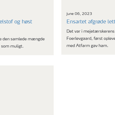
June 06, 2023
lstof og høst
Ensartet afgrøde let
Det var i mejetærskerens 
Foerlevgaard, først oplev
inge den samlede mængde
med Atfarm gav ham.
 som muligt.