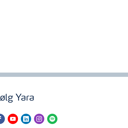
ølg Yara
cebook
youtube
linkedin
instagram
spotify