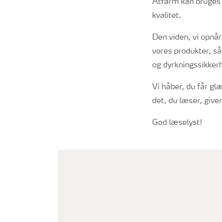
Atfarm kan bruges 
kvalitet.
Den viden, vi opnår
vores produkter, så
og dyrkningssikker
Vi håber, du får gl
det, du læser, give
God læselyst!