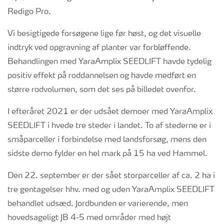
Redigo Pro.
Vi besigtigede forsøgene lige før høst, og det visuelle
indtryk ved opgravning af planter var forbløffende.
Behandlingen med YaraAmplix SEEDLIFT havde tydelig
positiv effekt på roddannelsen og havde medført en
større rodvolumen, som det ses på billedet ovenfor.
I efteråret 2021 er der udsået demoer med YaraAmplix
SEEDLIFT i hvede tre steder i landet. To af stederne er i
småparceller i forbindelse med landsforsøg, mens den
sidste demo fylder en hel mark på 15 ha ved Hammel.
Den 22. september er der sået storparceller af ca. 2 ha i
tre gentagelser hhv. med og uden YaraAmplix SEEDLIFT
behandlet udsæd. Jordbunden er varierende, men
hovedsageligt JB 4-5 med områder med højt