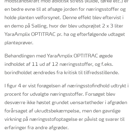
modstandskraft mod abiotisk stress (kulde, tørke etc.) er
en bedre evne til at afsøge jorden for næringsstoffer og
holde planten velforsynet. Denne effekt blev eftervist i
en demo på Salling, hvor der blev udsprøjtet 2 x 3 liter
YaraAmplix OPTITRAC pr. ha og efterfølgende udtaget
planteprøver.
Behandlingen med YaraAmplix OPTITRAC øgede
indholdet af 11 ud af 12 næringsstoffer, og f.eks.
borindholdet ændredes fra kritisk til tilfredsstillende.
I figur 4 er vist forøgelsen af næringsstofindhold udtrykt i
procent for udvalgte næringsstoffer. Forsøget blev
desværre ikke høstet grundet uensartetheder i afgrøden
forårsaget af ukrudtsbekæmpelse, men den gavnlige
virkning på næringsstofoptagelse er påvist og svarer til
erfaringer fra andre afgrøder.