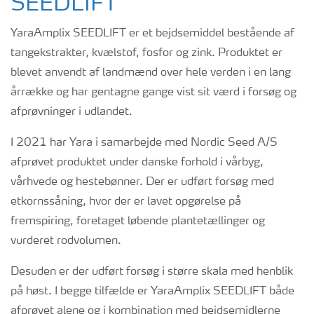
SEEDLIFT
YaraAmplix SEEDLIFT er et bejdsemiddel bestående af
tangekstrakter, kvælstof, fosfor og zink. Produktet er
blevet anvendt af landmænd over hele verden i en lang
årrække og har gentagne gange vist sit værd i forsøg og
afprøvninger i udlandet.
I 2021 har Yara i samarbejde med Nordic Seed A/S
afprøvet produktet under danske forhold i vårbyg,
vårhvede og hestebønner. Der er udført forsøg med
etkornssåning, hvor der er lavet opgørelse på
fremspiring, foretaget løbende plantetællinger og
vurderet rodvolumen.
Desuden er der udført forsøg i større skala med henblik
på høst. I begge tilfælde er YaraAmplix SEEDLIFT både
afprøvet alene og i kombination med bejdsemidlerne