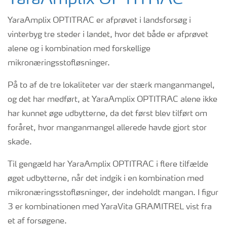
YaraAmplix OPTITRAC
YaraAmplix OPTITRAC er afprøvet i landsforsøg i
vinterbyg tre steder i landet, hvor det både er afprøvet
alene og i kombination med forskellige
mikronæringsstofløsninger.
På to af de tre lokaliteter var der stærk manganmangel,
og det har medført, at YaraAmplix OPTITRAC alene ikke
har kunnet øge udbytterne, da det først blev tilført om
foråret, hvor manganmangel allerede havde gjort stor
skade.
Til gengæld har YaraAmplix OPTITRAC i flere tilfælde
øget udbytterne, når det indgik i en kombination med
mikronæringsstofløsninger, der indeholdt mangan. I figur
3 er kombinationen med YaraVita GRAMITREL vist fra
et af forsøgene.