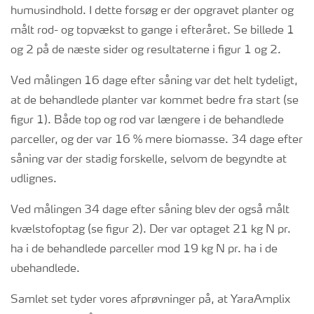
humusindhold. I dette forsøg er der opgravet planter og
målt rod- og topvækst to gange i efteråret. Se billede 1
og 2 på de næste sider og resultaterne i figur 1 og 2.
Ved målingen 16 dage efter såning var det helt tydeligt,
at de behandlede planter var kommet bedre fra start (se
figur 1). Både top og rod var længere i de behandlede
parceller, og der var 16 % mere biomasse. 34 dage efter
såning var der stadig forskelle, selvom de begyndte at
udlignes.
Ved målingen 34 dage efter såning blev der også målt
kvælstofoptag (se figur 2). Der var optaget 21 kg N pr.
ha i de behandlede parceller mod 19 kg N pr. ha i de
ubehandlede.
Samlet set tyder vores afprøvninger på, at YaraAmplix