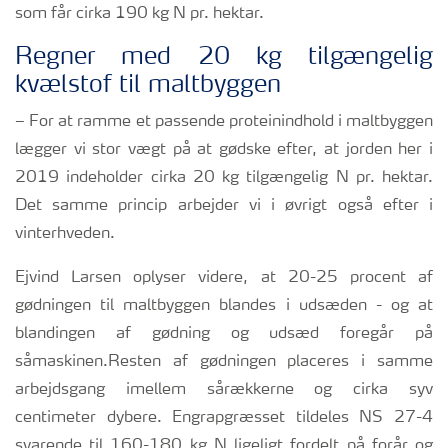
som får cirka 190 kg N pr. hektar.
Regner med 20 kg tilgængelig
kvælstof til maltbyggen
– For at ramme et passende proteinindhold i maltbyggen
lægger vi stor vægt på at gødske efter, at jorden her i
2019 indeholder cirka 20 kg tilgængelig N pr. hektar.
Det samme princip arbejder vi i øvrigt også efter i
vinterhveden.
Ejvind Larsen oplyser videre, at 20-25 procent af
gødningen til maltbyggen blandes i udsæden - og at
blandingen af gødning og udsæd foregår på
såmaskinen.Resten af gødningen placeres i samme
arbejdsgang imellem sårækkerne og cirka syv
centimeter dybere. Engrapgræsset tildeles NS 27-4
svarende til 160-180 kg N ligeligt fordelt på forår og