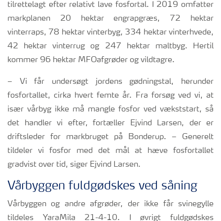
tilrettelagt efter relativt lave fosfortal. I 2019 omfatter
markplanen 20 hektar engrapgræs, 72 hektar
vinterraps, 78 hektar vinterbyg, 334 hektar vinterhvede,
42 hektar vinterrug og 247 hektar maltbyg. Hertil
kommer 96 hektar MFOafgrøder og vildtagre.
– Vi får undersøgt jordens gødningstal, herunder
fosfortallet, cirka hvert femte år. Fra forsøg ved vi, at
især vårbyg ikke må mangle fosfor ved vækststart, så
det handler vi efter, fortæller Ejvind Larsen, der er
driftsleder for markbruget på Bonderup. – Generelt
tildeler vi fosfor med det mål at hæve fosfortallet
gradvist over tid, siger Ejvind Larsen.
Vårbyggen fuldgødskes ved såning
Vårbyggen og andre afgrøder, der ikke får svinegylle
tildeles YaraMila 21-4-10. I øvrigt fuldgødskes