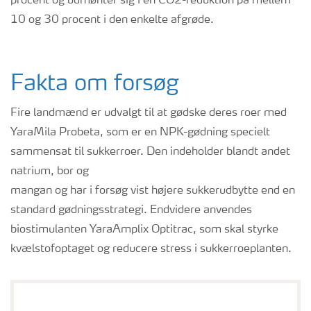
procent og udmønter sig i en CO2-reduktion på mellem
10 og 30 procent i den enkelte afgrøde.
Fakta om forsøg
Fire landmænd er udvalgt til at gødske deres roer med
YaraMila Probeta, som er en NPK-gødning specielt
sammensat til sukkerroer. Den indeholder blandt andet
natrium, bor og
mangan og har i forsøg vist højere sukkerudbytte end en
standard gødningsstrategi. Endvidere anvendes
biostimulanten YaraAmplix Optitrac, som skal styrke
kvælstofoptaget og reducere stress i sukkerroeplanten.