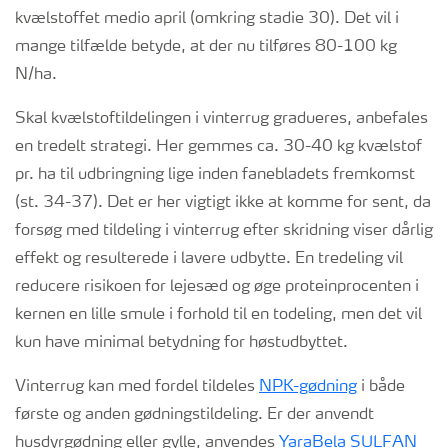
kvælstoffet medio april (omkring stadie 30). Det vil i
mange tilfælde betyde, at der nu tilføres 80-100 kg
N/ha.
Skal kvælstoftildelingen i
vinterrug
gradueres, anbefales
en
tredelt strategi
. Her gemmes ca. 30-40 kg kvælstof
pr. ha til udbringning lige inden fanebladets fremkomst
(st. 34-37). Det er her vigtigt ikke at komme for sent, da
forsøg med tildeling i
vinterrug
efter skridning viser dårlig
effekt og resulterede i lavere udbytte.
En tredeling vil
reducere risikoen for lejesæd og øge proteinprocenten i
kernen en lille smule i forhold til en todeling, men det vil
kun have minimal betydning for høstudbyttet
.
Vinterrug
kan med for
d
el tildeles
NPK-gødning
i både
første og anden gødningstildeling. Er der anvendt
husdyrgødning eller gylle, anvendes
YaraBela
SULFAN