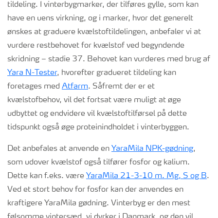
tildeling. I vinterbygmarker, der tilføres gylle, som kan
have en uens virkning, og i marker, hvor det generelt
ønskes at graduere kvælstoftildelingen, anbefaler vi at
vurdere restbehovet for kvælstof ved begyndende
skridning – stadie 37. Behovet kan vurderes med brug af
Yara N-Tester
, hvorefter gradueret tildeling kan
foretages med
Atfarm
. Såfremt der er et
kvælstofbehov, vil det fortsat være muligt at øge
udbyttet og endvidere vil kvælstoftilførsel på dette
tidspunkt også øge proteinindholdet i vinterbyggen.
Det anbefales at anvende en
YaraMila NPK-gødning
,
som udover kvælstof også tilfører fosfor og kalium.
Dette kan f.eks. være
YaraMila 21-3-10 m. Mg, S og B
.
Ved et stort behov for fosfor kan der anvendes en
kraftigere YaraMila gødning. Vinterbyg er den mest
følsomme vintersæd, vi dyrker i Danmark, og den vil