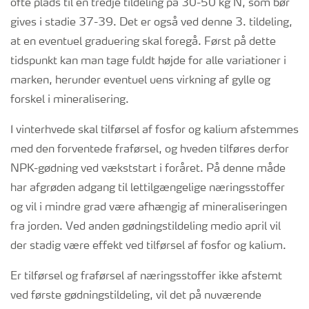
ofte plads til en tredje tildeling på 30-50 kg N, som bør
gives i stadie 37-39. Det er også ved denne 3. tildeling,
at en eventuel graduering skal foregå. Først på dette
tidspunkt kan man tage fuldt højde for alle variationer i
marken, herunder eventuel uens virkning af gylle og
forskel i mineralisering.
I vinterhvede skal tilførsel af fosfor og kalium afstemmes
med den forventede fraførsel, og hveden tilføres derfor
NPK-gødning ved vækststart i foråret. På denne måde
har afgrøden adgang til lettilgængelige næringsstoffer
og vil i mindre grad være afhængig af mineraliseringen
fra jorden. Ved anden gødningstildeling medio april vil
der stadig være effekt ved tilførsel af fosfor og kalium.
Er tilførsel og fraførsel af næringsstoffer ikke afstemt
ved første gødningstildeling, vil det på nuværende