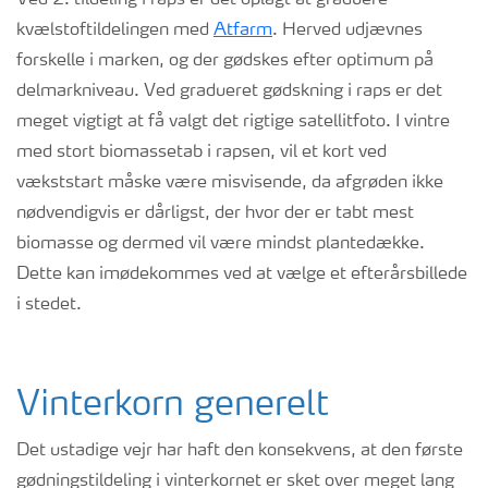
Ved 2. tildeling i raps er det oplagt at graduere
kvælstoftildelingen med
Atfarm
. Herved udjævnes
forskelle i marken, og der gødskes efter optimum på
delmarkniveau. Ved gradueret gødskning i raps er det
meget vigtigt at få valgt det rigtige satellitfoto. I vintre
med stort biomassetab i rapsen, vil et kort ved
vækststart måske være misvisende, da afgrøden ikke
nødvendigvis er dårligst, der hvor der er tabt mest
biomasse og dermed vil være mindst plantedække.
Dette kan imødekommes ved at vælge et efterårsbillede
i stedet.
Vinterkorn generelt
Det ustadige vejr har haft den konsekvens, at den første
gødningstildeling i vinterkornet er sket over meget lang