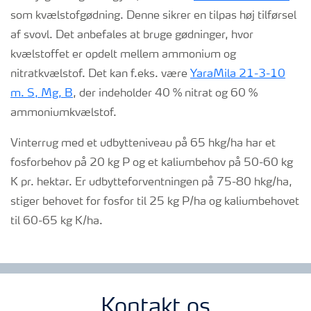
som kvælstofgødning. Denne sikrer en tilpas høj tilførsel
af svovl. Det anbefales at bruge gødninger, hvor
kvælstoffet er opdelt mellem ammonium og
nitratkvælstof. Det kan f
.eks.
være
YaraMila
21-3-10
m. S, Mg, B
, der indeholder 40 % nitrat og 60 %
ammoniumkvælstof.
Vinterrug
med et udbytteniveau på 65
hkg
/ha har et
fosforbehov på 20 kg P og et kaliumbehov på 50-60 kg
K pr. hektar. Er udbytteforventningen på 75-80
hkg
/ha,
stiger behovet for fosfor til 25 kg P/ha og kaliumbehovet
til 60-65 kg K/ha.
Kontakt os