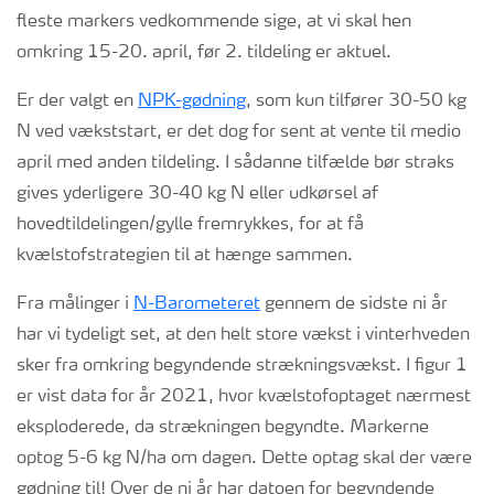
fleste markers vedkommende sige, at vi skal hen
omkring 15-20. april, før 2. tildeling er aktuel.
Er der valgt en
NPK-gødning
, som kun tilfører 30-50 kg
N ved vækststart, er det dog for sent at vente til medio
april med anden tildeling. I sådanne tilfælde bør straks
gives yderligere 30-40 kg N eller udkørsel af
hovedtildelingen/gylle fremrykkes, for at få
kvælstofstrategien til at hænge sammen.
Fra målinger i
N-Barometeret
gennem de sidste ni år
har vi tydeligt set, at den helt store vækst i vinterhveden
sker fra omkring begyndende strækningsvækst. I figur 1
er vist data for år 2021, hvor kvælstofoptaget nærmest
eksploderede, da strækningen begyndte. Markerne
optog 5-6 kg N/ha om dagen. Dette optag skal der være
gødning til! Over de ni år har datoen for begyndende