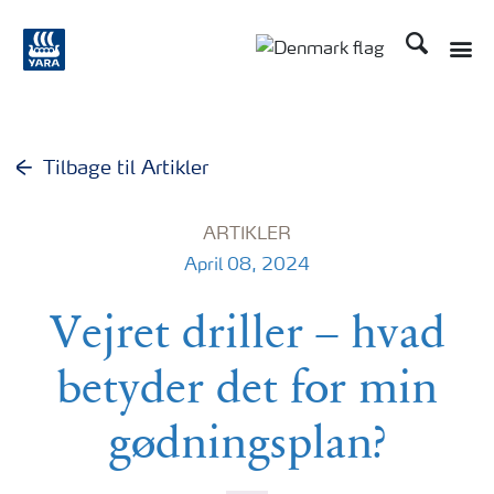
Søg
Toggle
Toggle country langu
Tilbage til Artikler
ARTIKLER
April 08, 2024
Vejret driller – hvad
betyder det for min
gødningsplan?