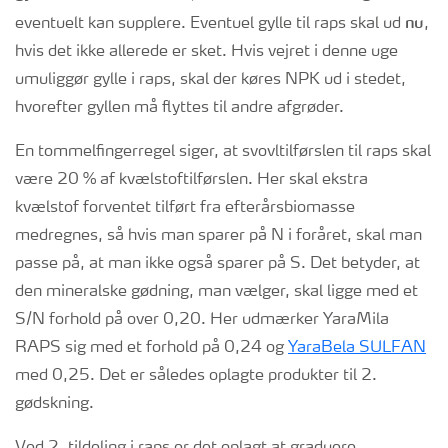
nu
eventuelt kan supplere. Eventuel gylle til raps skal ud
,
hvis det ikke allerede er sket. Hvis vejret i denne uge
umuliggør gylle i raps, skal der køres NPK ud i stedet,
hvorefter gyllen må flyttes til andre afgrøder.
En tommelfingerregel siger, at svovltilførslen til raps skal
være 20 % af kvælstoftilførslen. Her skal ekstra
kvælstof forventet tilført fra efterårsbiomasse
medregnes, så hvis man sparer på N i foråret, skal man
passe på, at man ikke også sparer på S. Det betyder, at
den mineralske gødning, man vælger, skal ligge med et
S/N forhold på over 0,20. Her udmærker YaraMila
RAPS sig med et forhold på 0,24 og
YaraBela SULFAN
med 0,25. Det er således oplagte produkter til 2.
gødskning.