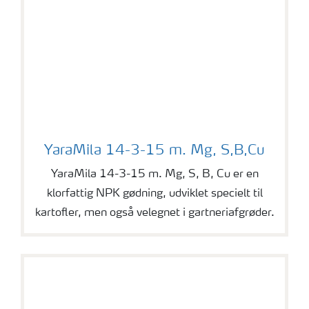
YaraMila 14-3-15 m. Mg, S,B,Cu
YaraMila 14-3-15 m. Mg, S,B,Cu
YaraMila 14-3-15 m. Mg, S, B, Cu er en
klorfattig NPK gødning, udviklet specielt til
kartofler, men også velegnet i gartneriafgrøder.