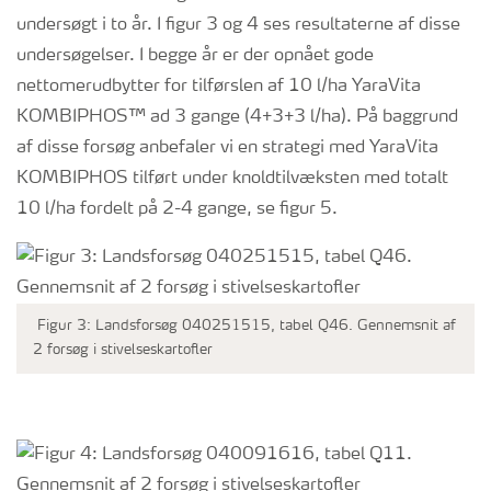
undersøgt i to år. I figur 3 og 4 ses resultaterne af disse
undersøgelser. I begge år er der opnået gode
nettomerudbytter for tilførslen af 10 l/ha YaraVita
KOMBIPHOS™ ad 3 gange (4+3+3 l/ha). På baggrund
af disse forsøg anbefaler vi en strategi med YaraVita
KOMBIPHOS tilført under knoldtilvæksten med totalt
10 l/ha fordelt på 2-4 gange, se figur 5.
Figur 3: Landsforsøg 040251515, tabel Q46. Gennemsnit af
2 forsøg i stivelseskartofler