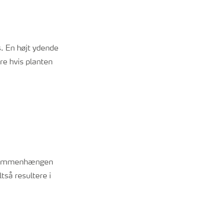
s. En højt ydende
re hvis planten
t sammenhængen
tså resultere i