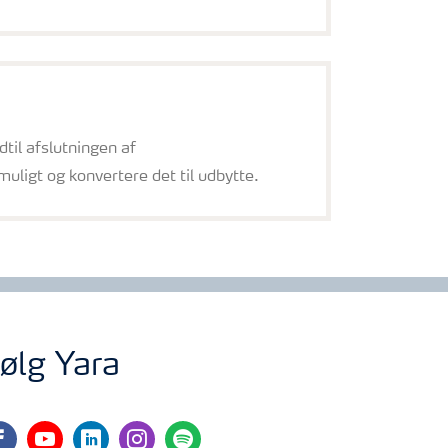
dtil afslutningen af
uligt og konvertere det til udbytte.
ølg Yara
cebook
youtube
linkedin
instagram
spotify