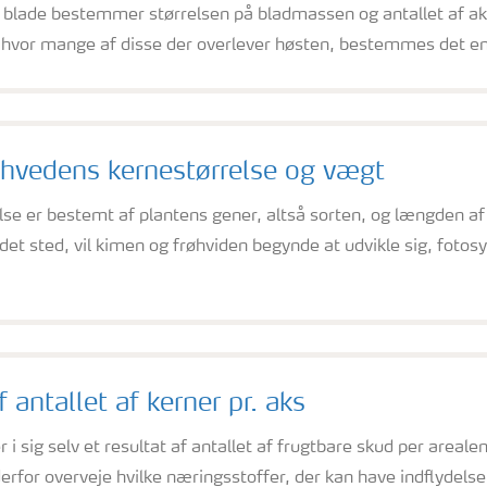
g blade bestemmer størrelsen på bladmassen og antallet af ak
g hvor mange af disse der overlever høsten, bestemmes det end
 hvedens kernestørrelse og vægt
se er bestemt af plantens gener, altså sorten, og længden af
et sted, vil kimen og frøhviden begynde at udvikle sig, foto
 antallet af kerner pr. aks
r i sig selv et resultat af antallet af frugtbare skud per areal
for overveje hvilke næringsstoffer, der kan have indflydelse p