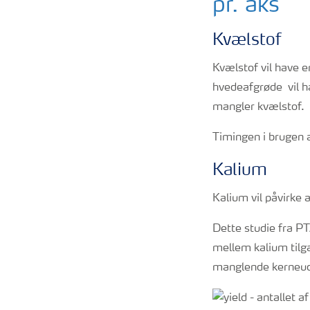
pr. aks
Kvælstof
Kvælstof vil have e
hvedeafgrøde vil h
mangler kvælstof.
Timingen i brugen a
Kalium
Kalium vil påvirke a
Dette studie fra P
mellem kalium tilgæ
manglende kerneud