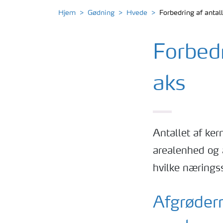
Hjem
Gødning
Hvede
Forbedring af antall
Forbedr
aks
Antallet af kern
arealenhed og 
hvilke næringss
Afgrødern