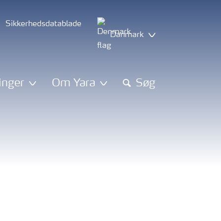
Sikkerhedsdatablade
Danmark
inger
Om Yara
Søg