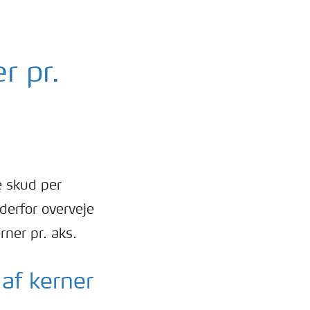
r pr.
re skud per
derfor overveje
rner pr. aks.
af kerner