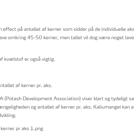
n effect på antallet af kerner som sidder på de individuelle ak
ave omkring 45-50 kerner, men tallet vil dog være noget lave
f kvælstof er også vigtig.
ntallet af kerner pr. aks.
TA (Potash Development Association) viser klart og tydelig
ngeligheden og antallet af kerner pr. aks. Kaliumangel kan al
vikling.