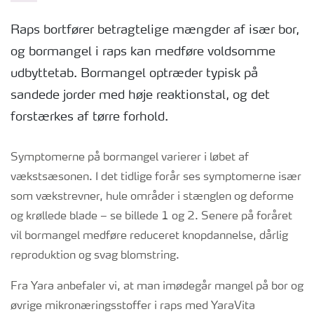
Raps bortfører betragtelige mængder af især bor,
og bormangel i raps kan medføre voldsomme
udbyttetab. Bormangel optræder typisk på
sandede jorder med høje reaktionstal, og det
forstærkes af tørre forhold.
Symptomerne på bormangel varierer i løbet af
vækstsæsonen. I det tidlige forår ses symptomerne især
som vækstrevner, hule områder i stænglen og deforme
og krøllede blade – se billede 1 og 2. Senere på foråret
vil bormangel medføre reduceret knopdannelse, dårlig
reproduktion og svag blomstring.
Fra Yara anbefaler vi, at man imødegår mangel på bor og
øvrige mikronæringsstoffer i raps med YaraVita