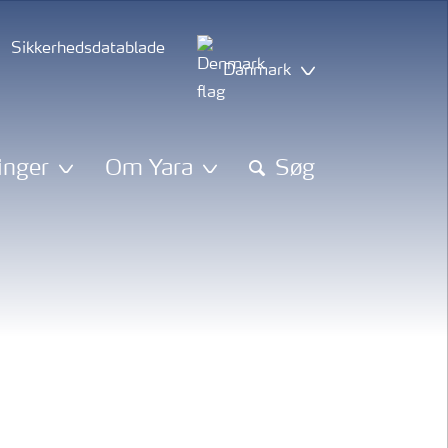
Sikkerhedsdatablade
Danmark
inger
Om Yara
Søg