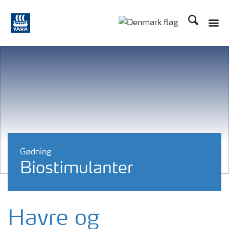
Søg
Toggle
Toggle country langu
Gødning
Biostimulanter
Havre og