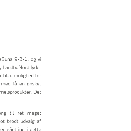
aSuna 9-3-1, og vi
g, LandboNord lyder
er bl.a. mulighed for
rmed få en ønsket
nmelsprodukter. Det
ang til ret meget
et bredt udvalg af
er gået ind i dette