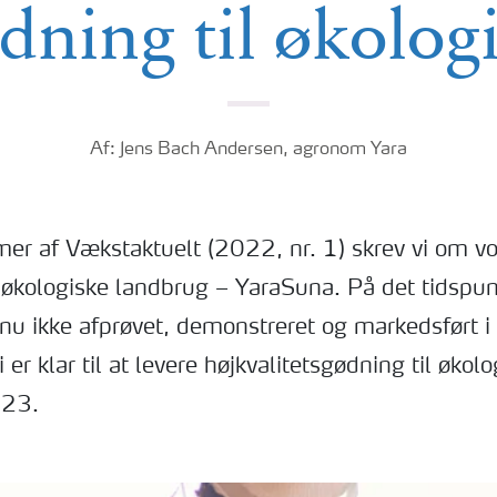
dning til økolog
Af: Jens Bach Andersen, agronom Yara
er af Vækstaktuelt (2022, nr. 1) skrev vi om v
t økologiske landbrug – YaraSuna. På det tidspun
u ikke afprøvet, demonstreret og markedsført 
 er klar til at levere højkvalitetsgødning til økol
023.