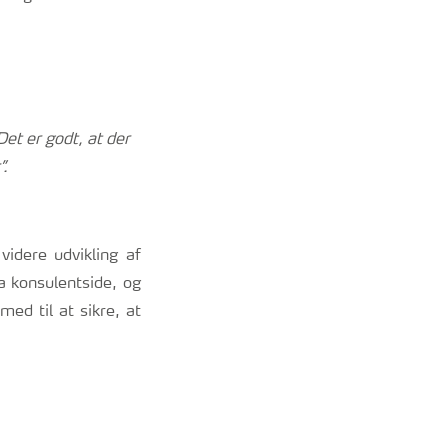
et er godt, at der
.
videre udvikling af
ra konsulentside, og
ed til at sikre, at
.