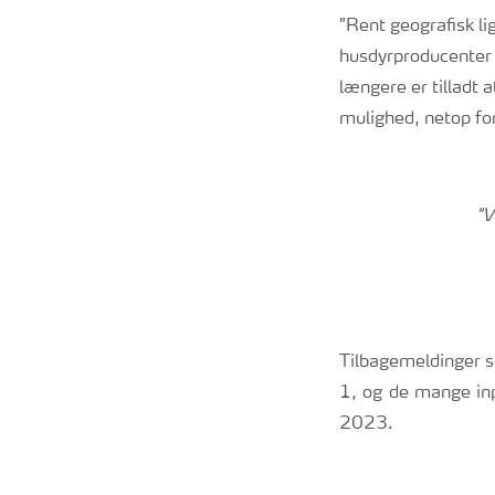
”Rent geografisk li
husdyrproducenter i
længere er tilladt 
mulighed, netop for
"V
Tilbagemeldinger so
1, og de mange inp
2023.