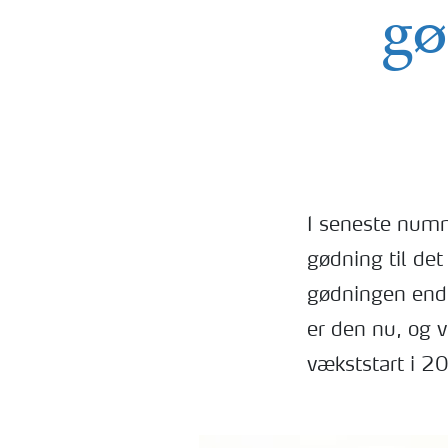
gø
I seneste numm
gødning til de
gødningen endn
er den nu, og vi
vækststart i 2