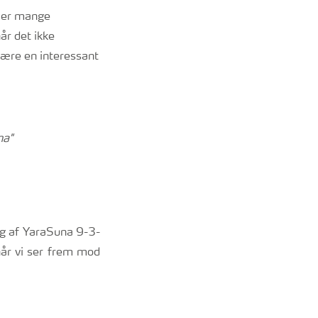
er er mange
år det ikke
være en interessant
na"
ing af YaraSuna 9-3-
når vi ser frem mod