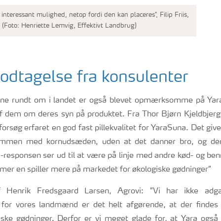
interessant mulighed, netop fordi den kan placeres", Filip Friis,
(Foto: Henriette Lemvig, Effektivt Landbrug)
odtagelse fra konsulenter
rne rundt om i landet er også blevet opmærksomme på Yar
af dem om deres syn på produktet. Fra Thor Bjørn Kjeldbjer
 forsøg erfaret en god fast pillekvalitet for YaraSuna. Det giv
ammen med kornudsæden, uden at det danner bro, og de
N-responsen ser ud til at være på linje med andre kød- og be
mmer en spiller mere på markedet for økologiske gødninger”
 Henrik Fredsgaard Larsen, Agrovi: ”Vi har ikke adg
 for vores landmænd er det helt afgørende, at der findes 
iske gødninger. Derfor er vi meget glade for, at Yara også 