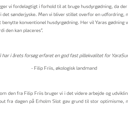
gger vi fordelagtigt i forhold til at bruge husdyrgødning, da d
 det sønderjyske. Men vi bliver stillet overfor en udfordring, n
at benytte konventionel husdyrgødning. Her vil Yaras gødning 
di den kan placeres”.
i har i årets forsøg erfaret en god fast pillekvalitet for YaraSu
- Filip Friis, økologisk landmand
m den fra Filip Friis bruger vi i det videre arbejde og udvikl
ut fra dagen på Erholm Slot gav grund til stor optimisme, 