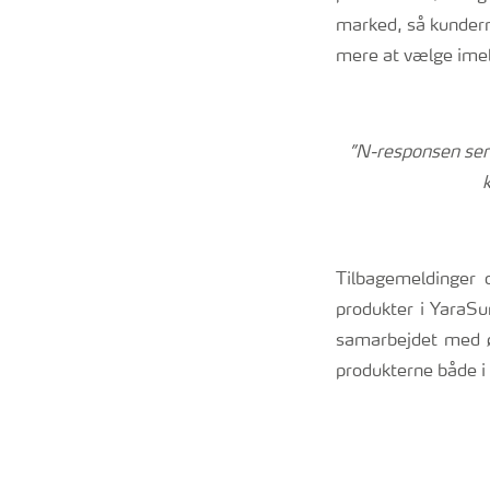
marked, så kundern
mere at vælge ime
”N-responsen ser 
Tilbagemeldinger o
produkter i YaraSun
samarbejdet med øk
produkterne både i 