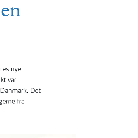
ien
ores nye
kt var
i Danmark. Det
ogerne fra