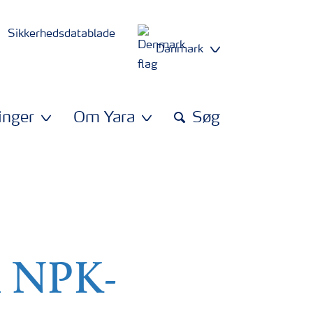
Sikkerhedsdatablade
Danmark
inger
Om Yara
Søg
k NPK-