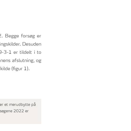
2. Begge forsøg er
ningskilder. Desuden
3-1 er tildelt i to
nens afslutning, og
ilde (figur 1).
ver et merudbytte på
orsøgene 2022 er