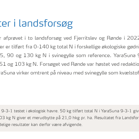
er i landsforsøg
 afprøvet i to landsforsøg ved Fjerritslev og Rønde i 202
der er tilført fra 0-140 kg total N i forskellige økologiske gød
45, 90 og 130 kg N i svinegylle som reference. YaraSuna 9-
51 og 103 kg N. Forsøget ved Rønde var høstet ved redaktio
YaraSuna virker omtrent på niveau med svinegylle som kvælstofk
-3-1 testet i økologisk havre. 50 kg tilført total N i YaraSuna 9-3-1 gi
103 kg N giver et merudbytte på 21,0 hkg pr. ha. Resultatet fra Landsf
delige resultater kan derfor være afvigende.