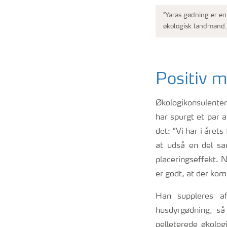
"Yaras gødning er en 
økologisk landmand. 
Positiv m
Økologikonsulente
har spurgt et par 
det: ”Vi har i årets
at udså en del s
placeringseffekt. 
er godt, at der ko
Han suppleres af
husdyrgødning, så
pelleterede økolog