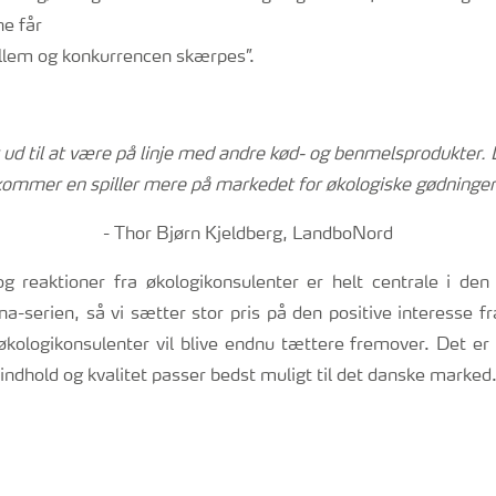
e får
llem og konkurrencen skærpes”.
ud til at være på linje med andre kød- og benmelsprodukter. D
kommer en spiller mere på markedet for økologiske gødninger”
- Thor Bjørn Kjeldberg, LandboNord
g reaktioner fra økologikonsulenter er helt centrale i den 
a-serien, så vi sætter stor pris på den positive interesse f
ologikonsulenter vil blive endnu tættere fremover. Det er m
indhold og kvalitet passer bedst muligt til det danske marked