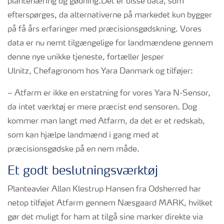
plantenæring og gødning.Det er disse data, som
efterspørges, da alternativerne på markedet kun bygger
på få års erfaringer med præcisionsgødskning. Vores
data er nu nemt tilgængelige for landmændene gennem
denne nye unikke tjeneste, fortæller Jesper
Ulnitz, Chefagronom hos Yara Danmark og tilføjer:
– Atfarm er ikke en erstatning for vores Yara N-Sensor,
da intet værktøj er mere præcist end sensoren. Dog
kommer man langt med Atfarm, da det er et redskab,
som kan hjælpe landmænd i gang med at
præcisionsgødske på en nem måde.
Et godt beslutningsværktøj
Planteavler Allan Klestrup Hansen fra Odsherred har
netop tilføjet Atfarm gennem Næsgaard MARK, hvilket
gør det muligt for ham at tilgå sine marker direkte via