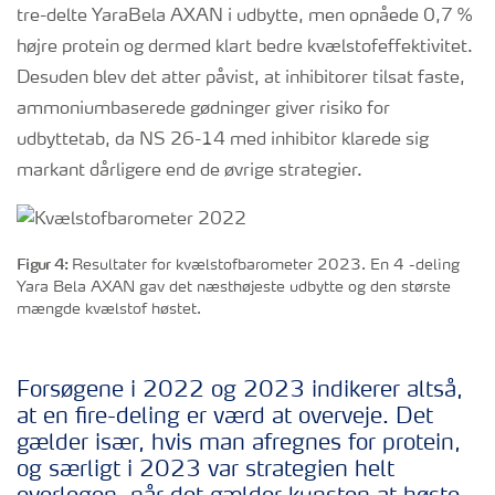
tre-delte YaraBela AXAN i udbytte, men opnåede 0,7 %
højre protein og dermed klart bedre kvælstofeffektivitet.
Desuden blev det atter påvist, at inhibitorer tilsat faste,
ammoniumbaserede gødninger giver risiko for
udbyttetab, da NS 26-14 med inhibitor klarede sig
markant dårligere end de øvrige strategier.
Figur 4:
Resultater for kvælstofbarometer 2023. En 4 -deling
Yara Bela AXAN gav det
næst
højeste udbytte og den største
mængde kvælstof høstet.
Forsøgene i 2022 og 2023 indikerer altså,
at en
fire
-deling er værd at overveje
. Det
gælder især, hvis man afregnes for protein
,
og særligt i 2023 var strategien helt