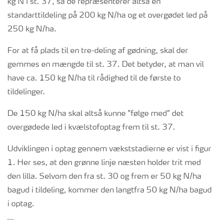
kg N i st. 37, så de repræsenterer altså en
standarttildeling på 200 kg N/ha og et overgødet led på
250 kg N/ha.
For at få plads til en tre-deling af gødning, skal der
gemmes en mængde til st. 37. Det betyder, at man vil
have ca. 150 kg N/ha til rådighed til de første to
tildelinger.
De 150 kg N/ha skal altså kunne ”følge med” det
overgødede led i kvælstofoptag frem til st. 37.
Udviklingen i optag gennem vækststadierne er vist i figur
1. Her ses, at den grønne linje næsten holder trit med
den lilla. Selvom den fra st. 30 og frem er 50 kg N/ha
bagud i tildeling, kommer den langtfra 50 kg N/ha bagud
i optag.