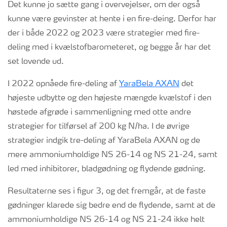
Det kunne jo sætte gang i overvejelser, om der også
kunne være gevinster at hente i en fire-deing. Derfor har
der i både 2022 og 2023 være strategier med fire-
deling med i kvælstofbarometeret, og begge år har det
set lovende ud.
I 2022 opnåede fire-deling af
YaraBela AXAN
det
højeste udbytte og den højeste mængde kvælstof i den
høstede afgrøde i sammenligning med otte andre
strategier for tilførsel af 200 kg N/ha. I de øvrige
strategier indgik tre-deling af YaraBela AXAN og de
mere ammoniumholdige NS 26-14 og NS 21-24, samt
led med inhibitorer, bladgødning og flydende gødning.
Resultaterne ses i figur 3
, og det fremgår, at de faste
gødninger klarede sig bedre end de flydende
, samt at de
ammoniumholdige NS 26-14 og NS 21-24
ikke helt