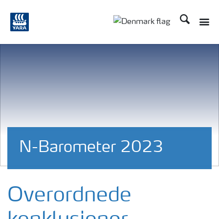
Søg
Toggle
Toggle country langu
N-Barometer 2023
Overordnede