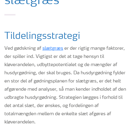
slætgræs
Tildelingsstrategi
Ved gødskning af
slætgræs
er der rigtig mange faktorer,
der spiller ind. Vigtigst er det at tage hensyn til
kløverandelen, udbyttepotentialet og de mængder af
husdyrgødning, der skal bruges.
D
a
husdyrgødning fylder
en stor del af
gødningsplanen
for
s
l
ætgræs
, er det helt
afgørende med anal
yser, så man kender indholdet af den
udbragte husdyrgødning.
Strategien lægges
i forhold til
det antal slæt, der øn
s
kes
, og fordelingen af
totalmængden mellem de enkelte slæt afgøres af
kløverandelen.