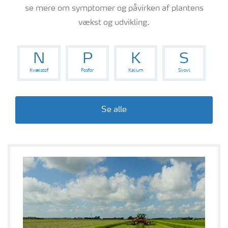
se mere om symptomer og påvirken af plantens
vækst og udvikling.
N
P
K
S
Kvælstof
Fosfor
Kalium
Svovl
Se alle