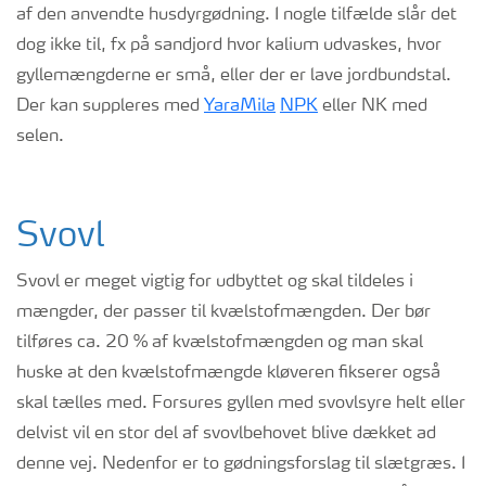
af den anvendte husdyrgødning. I nogle tilfælde slår det
dog ikke til, fx på sandjord hvor kalium udvaskes, hvor
gyllemængderne er små
,
eller der er lave jordbundstal.
Der kan suppleres med
YaraMila
NPK
eller NK med
selen.
Svovl
Svovl er meget vigtig for udbyttet og skal tildeles i
mængder, der passer til kvælstofmængden. Der bør
tilføres ca. 20 % af kvælstofmængden og man skal
huske at den kvælstofmængde kløveren fikserer også
skal tælles med. Forsures gyllen med svovlsyre helt eller
delvist vil en stor del af svovlbehovet blive dækket ad
denne vej.
Nedenfor er to gødningsforslag til
slætgræs
. I