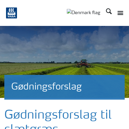
Søg
Toggle
Toggle country langu
Gødningsforslag
Gødningsforslag til